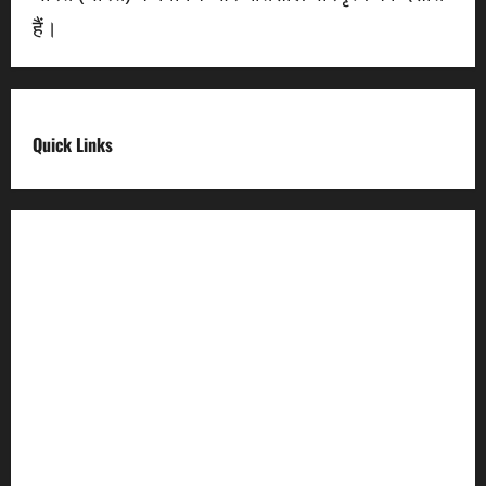
हैं।
Quick Links
Digital India
Make in india
Uttarakhand My Government
Uttarakhand Open Data
Compliances