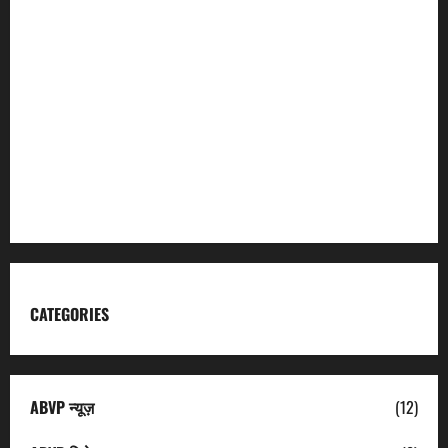
Incredible India
Char Dham
Garhwal Mandal Vikas Nigam
Kumaon Mandal Vikas Nigam
Uttarakhand Tourism
CATEGORIES
ABVP न्यूज़
(12)