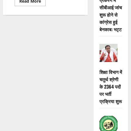
Read
Read More
more
सीबीआई जांच
about
नेशनल
शुरू होने से
गेम्स
व
कांग्रेस हुई
अन्य
बेनकाब: भट्ट
राष्ट्रीय,
अंतरराष्ट्रीय
प्रतियोगिताओं
के
पदक
विजेता
सम्मानित
शिक्षा विभाग में
चतुर्थ श्रेणी
के 2364 पदों
पर भर्ती
प्रक्रिया शुरू