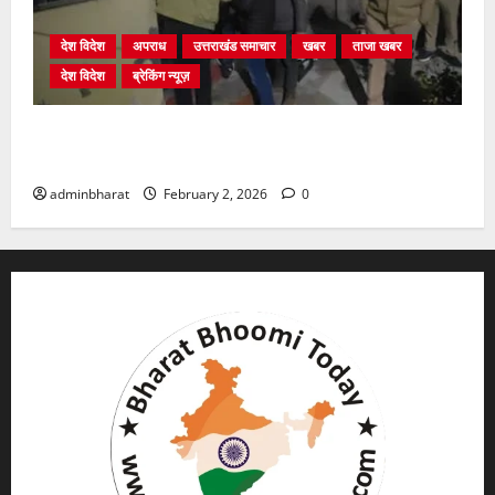
देश विदेश
अपराध
उत्तराखंड समाचार
खबर
ताजा खबर
देश विदेश
ब्रेकिंग न्यूज़
युवक ने दरवाजा खटखटाया और तलाकशुदा महिला को मार दी
गोली, माैत
adminbharat
February 2, 2026
0