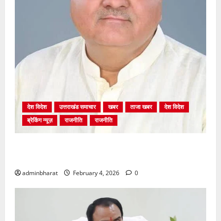
देश विदेश
उत्तराखंड समाचार
खबर
ताजा खबर
देश विदेश
ब्रेकिंग न्यूज़
राजनीति
राजनीति
अंकिता प्रकरण मे सीबीआई जांच शुरू होने से कांग्रेस हुई
बेनकाब: भट्ट
adminbharat
February 4, 2026
0