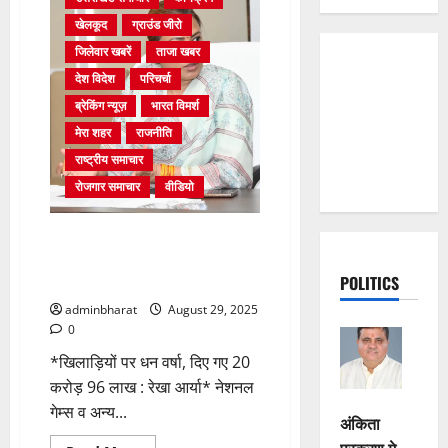
खेलकूद
ग्राउंड जीरो
जिलेवार खबरें
ताजा खबर
देश विदेश
परिचर्चा
ब्रेकिंग न्यूज़
भारत विमर्श
मेरा शहर
राजनीति
राष्ट्रीय समाचार
रोजगार समाचार
वीडियो
नेशनल गेम्स व अन्य राष्ट्रीय,
अंतरराष्ट्रीय प्रतियोगिताओं के पदक
POLITICS
विजेता सम्मानित
adminbharat
August 29, 2025
0
*खिलाड़ियों पर धन वर्षा, दिए गए 20
करोड़ 96 लाख : रेखा आर्या* नेशनल
गेम्स व अन्य...
अंकिता
प्रकरण मे