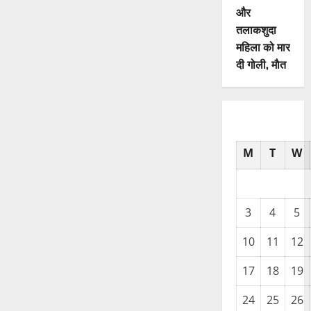
और
तलाकशुदा
महिला को मार
दी गोली, माैत
M
T
W
3
4
5
10
11
12
17
18
19
24
25
26