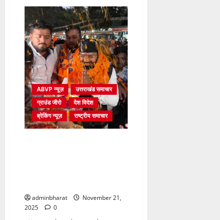
अभाविप
द्वारा
निकाली
गई
“भगवान
बिरसा
संदेश
यात्रा”,
कुल
24
स्थानों
से
होते
ABVP न्यूज़
उत्तराखंड समाचार
हुए
देहरादून
ग्राउंड जीरो
देश विदेश
राष्ट्रीय
अधिवेशन
ब्रेकिंग न्यूज़
राष्ट्रीय समाचार
पहुंचेगी
संदेश
यात्रा
अखिल भारतीय विद्यार्थी परिषद के
राष्ट्रीय महामंत्री डॉ. वीरेंद्र सोलंकी
का उत्तराखंड प्रांत देहरादून में
आयोजित राष्ट्रीय अधिवेशन में भव्य
स्वागत
adminbharat
November 21,
2025
0