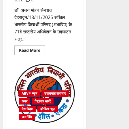
2025
0
डॉ. अजय मोहन सेमवाल
देहरादून/18/11/2025 अखिल
भारतीय विद्यार्थी परिषद (अभाविप) के
71वें राष्ट्रीय अधिवेशन के उद्घाटन
सत्र...
Read
Read More
more
about
इसरो
के
पूर्व
अध्यक्ष
एस.
सोमनाथ
होंगे
अभाविप
ABVP न्यूज़
उत्तराखंड समाचार
के
71वें
खबर
जिलेवार खबरें
राष्ट्रीय
अधिवेशन
देश विदेश
ब्रेकिंग न्यूज़
के
मुख्य
राजनीति
अतिथि