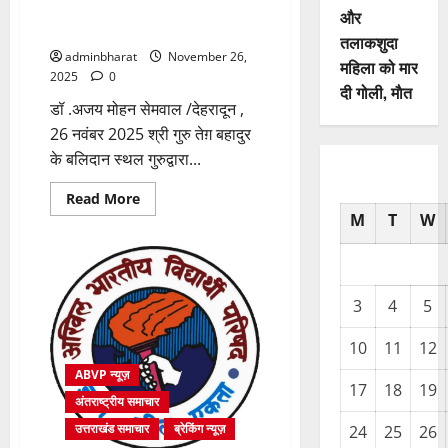
देशभर के युवाओं ने अर्पित की श्री गुरु
और
तेग बहादुर जी को विनम्र श्रद्धांजलि
तलाकशुदा
adminbharat
November 26,
महिला को मार
2025
0
दी गोली, माैत
डॉ .अजय मोहन सेमवाल /देहरादून ,
26 नवंबर 2025 श्री गुरु तेग़ बहादुर
के बलिदान स्थल गुरुद्वारा...
Read
Read More
more
M
T
W
about
अभाविप
के
71वें
राष्ट्रीय
अधिवेशन
3
4
5
में
देशभर
के
10
11
12
युवाओं
ने
ABVP न्यूज़
अर्पित
17
18
19
की
अंतराष्ट्रीय समाचार
श्री
गुरु
उत्तराखंड समाचार
ब्रेकिंग न्यूज़
24
25
26
तेग