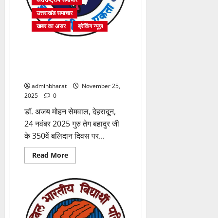
अधिक
प्रतिनिधि
उत्तराखंड समाचार
होंगे
सम्मिलित
खबर का असर
ब्रेकिंग न्यूज़
गुरु तेग बहादुर जी के 350वें बलिदान
दिवस पर अभाविप ने आयोजित की
संगोष्ठी
adminbharat
November 25,
2025
0
डॉ. अजय मोहन सेमवाल, देहरादून,
24 नवंबर 2025 गुरु तेग बहादुर जी
के 350वें बलिदान दिवस पर...
Read
Read More
more
about
गुरु
तेग
बहादुर
जी
के
350वें
बलिदान