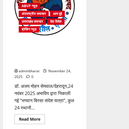
दिवस
ABVP न्यूज़
पर
अभाविप
अंतराष्ट्रीय समाचार
आम मुद्दे
ने
आयोजित
उत्तराखंड समाचार
देश विदेश
की
संगोष्ठी
ब्रेकिंग न्यूज़
अभाविप द्वारा निकाली गई “भगवान
बिरसा संदेश यात्रा”, कुल 24 स्थानों
से होते हुए देहरादून राष्ट्रीय अधिवेशन
पहुंचेगी संदेश यात्रा
adminbharat
November 24,
2025
0
डॉ. अजय मोहन सेमवाल/देहरादून,24
नवंबर 2025 अभाविप द्वारा निकाली
गई “भगवान बिरसा संदेश यात्रा”, कुल
24 स्थानों...
Read
Read More
more
about