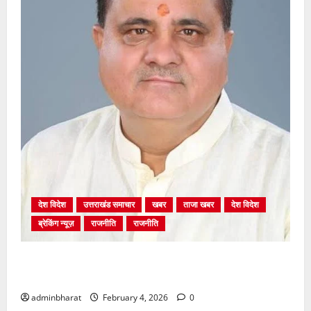
देश विदेश
उत्तराखंड समाचार
खबर
ताजा खबर
देश विदेश
ब्रेकिंग न्यूज़
राजनीति
राजनीति
अंकिता प्रकरण मे सीबीआई जांच शुरू होने से कांग्रेस हुई
बेनकाब: भट्ट
adminbharat
February 4, 2026
0