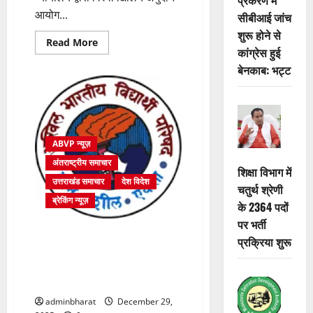
आयोग...
सीबीआई जांच
शुरू होने से
Read
Read More
कांग्रेस हुई
more
about
बेनकाब: भट्ट
उच्चतम
न्यायालय
का
यूजीसी
(उच्च
शिक्षा
संस्थानों
में
ABVP न्यूज़
समता
के
अंतराष्ट्रीय समाचार
संवर्धन
शिक्षा विभाग में
हेतु)
उत्तराखंड समाचार
देश विदेश
चतुर्थ श्रेणी
विनियम,
2026
ब्रेकिंग न्यूज़
के 2364 पदों
पर
स्थगन
पर भर्ती
का
अखिल भारतीय विद्यार्थी परिषद,
आदेश
प्रक्रिया शुरू
स्वागत
देहरादून महानगर के कार्यकर्ताओं द्वारा
योग्य
जिला अधिकारी कार्यालय का किया
:
अभाविप
घेराव
adminbharat
December 29,