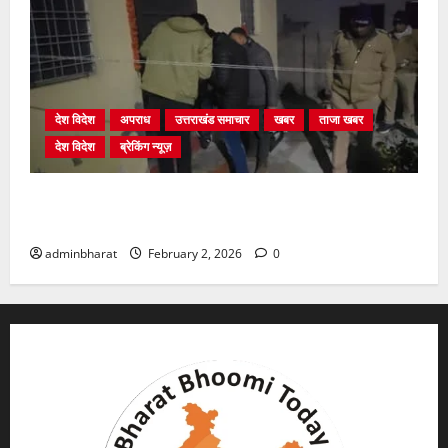
देश विदेश
अपराध
उत्तराखंड समाचार
खबर
ताजा खबर
देश विदेश
ब्रेकिंग न्यूज़
युवक ने दरवाजा खटखटाया और तलाकशुदा महिला को मार दी
गोली, माैत
adminbharat
February 2, 2026
0