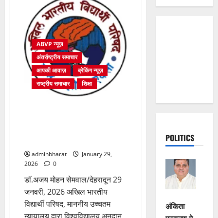
ABVP न्यूज़
अंतर्राष्ट्रीय समाचार
आपकी आवाज़
ब्रेकिंग न्यूज़
राष्ट्रीय समाचार
शिक्षा
उच्चतम न्यायालय का यूजीसी (उच्च
शिक्षा संस्थानों में समता के संवर्धन
हेतु) विनियम, 2026 पर स्थगन का
POLITICS
आदेश स्वागत योग्य : अभाविप
adminbharat
January 29,
2026
0
डॉ.अजय मोहन सेमवाल/देहरादून 29
जनवरी, 2026 अखिल भारतीय
विद्यार्थी परिषद, माननीय उच्चतम
अंकिता
न्यायालय द्वारा विश्वविद्यालय अनुदान
प्रकरण मे