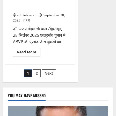
उत्तराखंड प्रांत छात्रसंघ चुनाव में
ABVP की प्रचंड जीत
adminbharat
September 28,
2025
0
डॉ. अजय मोहन सेमवाल /देहरादून,
28 सितंबर 2025 छात्रसंघ चुनाव में
ABVP की प्रचंड जीत युवाओं का...
Read
Read More
more
about
उत्तराखंड
प्रांत
छात्रसंघ
Posts
1
2
Next
चुनाव
में
ABVP
pagination
की
प्रचंड
जीत
YOU MAY HAVE MISSED