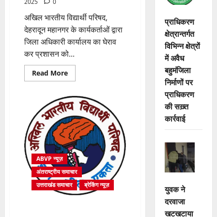
2025
0
अखिल भारतीय विद्यार्थी परिषद,
प्राधिकरण
देहरादून महानगर के कार्यकर्ताओं द्वारा
क्षेत्रान्तर्गत
जिला अधिकारी कार्यालय का घेराव
विभिन्न क्षेत्रों
कर प्रशासन को...
में अवैध
बहुमंजिला
Read
Read More
more
निर्माणों पर
about
प्राधिकरण
अखिल
भारतीय
की सख़्त
विद्यार्थी
परिषद,
कार्रवाई
देहरादून
महानगर
के
कार्यकर्ताओं
द्वारा
जिला
ABVP न्यूज़
अधिकारी
कार्यालय
अंतराष्ट्रीय समाचार
का
किया
उत्तराखंड समाचार
ब्रेकिंग न्यूज़
घेराव
युवक ने
दरवाजा
अभाविप के 71वें राष्ट्रीय अधिवेशन में
खटखटाया