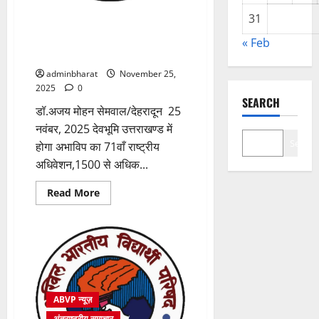
बहादुर
जी
31
को
देवभूमि उत्तराखण्ड में होगा अभाविप का
विनम्र
71वाँ राष्ट्रीय अधिवेशन,1500 से
श्रद्धांजलि
« Feb
अधिक प्रतिनिधि होंगे सम्मिलित
adminbharat
November 25,
2025
0
SEARCH
डॉ.अजय मोहन सेमवाल/देहरादून 25
नवंबर, 2025 देवभूमि उत्तराखण्ड में
Search
होगा अभाविप का 71वाँ राष्ट्रीय
अधिवेशन,1500 से अधिक...
Read
Read More
more
about
देवभूमि
उत्तराखण्ड
में
होगा
अभाविप
का
71वाँ
राष्ट्रीय
ABVP न्यूज़
अधिवेशन,1500
से
अंतराष्ट्रीय समाचार