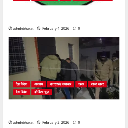
प्राधिकरण क्षेत्रान्तर्गत विभिन्न क्षेत्रों में अवैध बहुमंजिला
निर्माणों पर प्राधिकरण की सख़्त कार्रवाई
adminbharat
February 4, 2026
0
देश विदेश
अपराध
उत्तराखंड समाचार
खबर
ताजा खबर
देश विदेश
ब्रेकिंग न्यूज़
युवक ने दरवाजा खटखटाया और तलाकशुदा महिला को मार दी
गोली, माैत
adminbharat
February 2, 2026
0