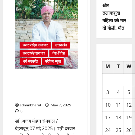
चल
और
रही
तलाकशुदा
है
चारधाम
महिला को मार
यात्रा:
सतपाल
दी गोली, माैत
महाराज
उत्तर प्रदेश समाचार
उत्तराखंड
उत्तराखंड समाचार
देश-विदेश
धर्म-संस्कृति
ब्रेकिंग न्यूज़
M
T
W
उत्तराखंड राज्य स्तरीय गन्ना
सलाहकार समिति के उपाध्यक्ष
श्यामवीर सैनी ने टेका श्री दरबार
3
4
5
साहिब में मत्था
10
11
12
adminbharat
May 7, 2025
0
17
18
19
डॉ .अजय मोहन सेमवाल /
देहरादून,07 मई 2025। श्री दरबार
24
25
26