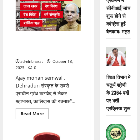
वाहनों
ताजा खबर
देश विदेश
सीबीआई जांच
से
ग्रीन
देश-विदेश
धर्म-संस्कृति
शुरू होने से
सेस
न
कांग्रेस हुई
ब्रेकिंग न्यूज़
वसूलने
पर
बेनकाब: भट्ट
सीएम
धामी
हिमालय में पाया जाता था 08 पैरों
नाराज,
वाला वन्यजीव, युद्ध, औषधि और
अफसरों
को
विशिष्ट फूलों का भी रहा तानाबाना
लगाई
फटकार
adminbharat
October 18,
2025
0
शिक्षा विभाग में
Ajay mohan semwal ,
चतुर्थ श्रेणी
Dehradun संस्कृत के सबसे
के 2364 पदों
प्राचीन ग्रंथ ऋगवेद से लेकर
पर भर्ती
महाभारत, कालिदास की रचनाओं...
प्रक्रिया शुरू
Read
Read More
more
about
हिमालय
में
पाया
जाता