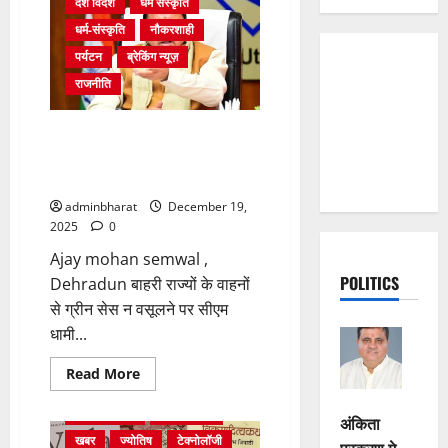
देश विदेश
धर्म संस्कृति
धर्म-संस्कृति
नौकरशाही
पर्यटन
ब्रेकिंग न्यूज़
राजनीति
बाहरी राज्यों के वाहनों से ग्रीन सेस न
वसूलने पर सीएम धामी नाराज,
अफसरों को लगाई फटकार
adminbharat
December 19,
2025
0
Ajay mohan semwal ,
POLITICS
Dehradun बाहरी राज्यों के वाहनों
से ग्रीन सेस न वसूलने पर सीएम
धामी...
Read
Read More
more
अंतर्राष्ट्रीय समाचार
about
आपकी आवाज़
आपके विचार
बाहरी
अंकिता
राज्यों
खबर
ज्योतिष
टेक्नोलॉजी
के
प्रकरण मे