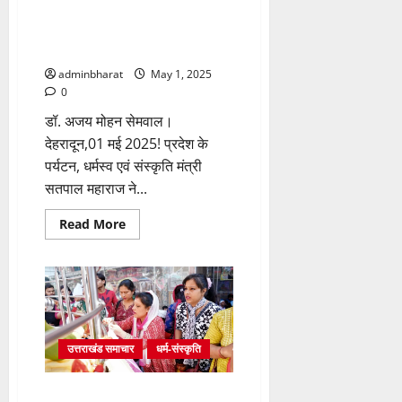
पुनरुद्धार
गंगोत्री-यमुनोत्री धाम के कपाट खुलने
का
लिया
पर पर्यटन मंत्री सतपाल महाराज ने
संकल्प
देशवासियों को दी शुभकामनाएं
adminbharat
May 1, 2025
0
डॉ. अजय मोहन सेमवाल।
देहरादून,01 मई 2025! प्रदेश के
पर्यटन, धर्मस्व एवं संस्कृति मंत्री
सतपाल महाराज ने...
Read
Read More
more
about
गंगोत्री-
यमुनोत्री
धाम
के
कपाट
खुलने
पर
पर्यटन
उत्तराखंड समाचार
धर्म-संस्कृति
मंत्री
सतपाल
महाराज
श्री झण्डे जी पर दर्शन मनौतियों के
ने