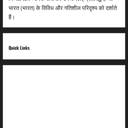
भारत (भारत) के विविध और गतिशील परिदृश्य को दर्शाते
हैं।
Quick Links
Digital India
Make in india
Uttarakhand My Government
Uttarakhand Open Data
Compliances