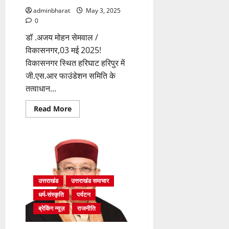
adminbharat
May 3, 2025
0
डॉ .अजय मोहन सेमवाल /
विकासनगर,03 मई 2025!
विकासनगर स्थित हरिघाट हरिपुर में
जी.एस.आर फाउंडेशन समिति के
तत्वाधान...
Read
Read More
more
about
जी.एस.आर
फाउंडेशन
समिति
के
अध्यक्ष
गजेंद्र
दत्त
जोशी
उत्तराखंड
उत्तराखंड समाचार
ने
विकासनगर
धर्म-संस्कृति
पर्यटन
स्थित
मां
ब्रेकिंग न्यूज़
राजनीति
यमुना
के