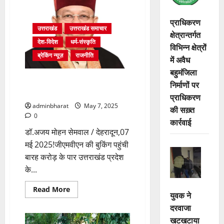
था
08
पैरों
प्राधिकरण
वाला
उत्तराखंड
उत्तराखंड समाचार
क्षेत्रान्तर्गत
वन्यजीव,
युद्ध,
देश-विदेश
धर्म-संस्कृति
विभिन्न क्षेत्रों
औषधि
और
ब्रेकिंग न्यूज़
राजनीति
में अवैध
विशिष्ट
फूलों
बहुमंजिला
का
निर्बाध गति से चल रही है चारधाम
भी
निर्माणों पर
रहा
यात्रा: सतपाल महाराज
प्राधिकरण
तानाबाना
adminbharat
May 7, 2025
की सख़्त
0
कार्रवाई
डॉ.अजय मोहन सेमवाल / देहरादून,07
मई 2025!जीएमवीएन की बुकिंग पहुंची
बारह करोड़ के पार उत्तराखंड प्रदेश
के...
Read
Read More
युवक ने
more
about
दरवाजा
निर्बाध
गति
खटखटाया
से