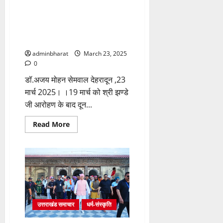
देशवासियों
लिए अब लगा दूनवासियों का
को
तांता, देहरादून व आसपास के क्षेत्रों से
दी
शुभकामनाएं
भारी संख्या में माथा टेकने पहुंच रहे
श्रद्धालु
adminbharat
March 23, 2025
0
डॉ.अजय मोहन सेमवाल देहरादून ,23
मार्च 2025। ।19 मार्च को श्री झण्डे
जी आरोहण के बाद दून...
Read
Read More
more
about
श्री
झण्डे
जी
पर
दर्शन
मनौतियों
के
लिए
अब
उत्तराखंड समाचार
धर्म-संस्कृति
लगा
दूनवासियों
का