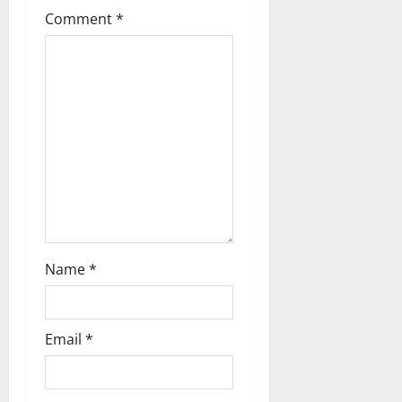
t
Comment
*
i
o
n
Name
*
Email
*