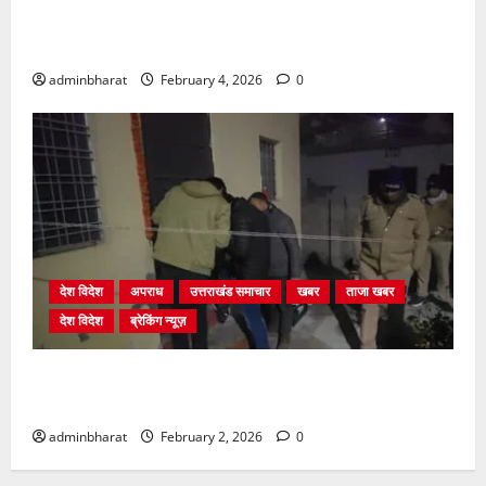
प्राधिकरण क्षेत्रान्तर्गत विभिन्न क्षेत्रों में अवैध बहुमंजिला
निर्माणों पर प्राधिकरण की सख़्त कार्रवाई
adminbharat
February 4, 2026
0
देश विदेश
अपराध
उत्तराखंड समाचार
खबर
ताजा खबर
देश विदेश
ब्रेकिंग न्यूज़
युवक ने दरवाजा खटखटाया और तलाकशुदा महिला को मार दी
गोली, माैत
adminbharat
February 2, 2026
0