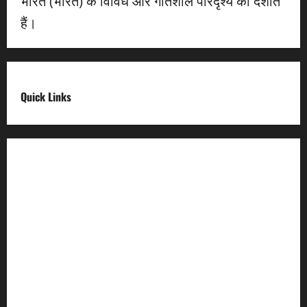
भारत (भारत) के विविध और गतिशील परिदृश्य को दर्शाते
हैं।
Quick Links
Digital India
Make in india
Uttarakhand My Government
Uttarakhand Open Data
Compliances