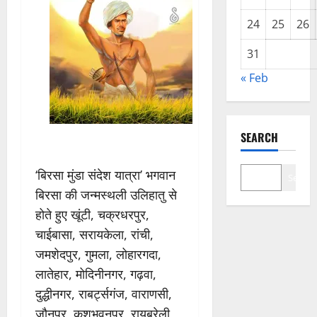
24
25
26
31
« Feb
SEARCH
‘बिरसा मुंडा संदेश यात्रा’ भगवान
Search
बिरसा की जन्मस्थली उलिहातु से
होते हुए खूंटी, चक्रधरपुर,
चाईबासा, सरायकेला, रांची,
जमशेदपुर, गुमला, लोहारगदा,
लातेहार, मोदिनीनगर, गढ़वा,
दुद्धीनगर, राबर्ट्सगंज, वाराणसी,
जौनपुर, कुशभवनपुर, रायबरेली,