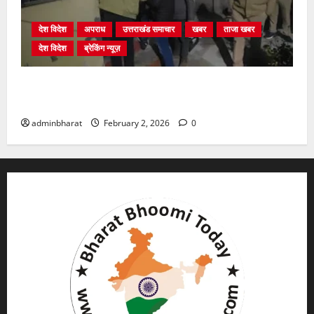
देश विदेश
अपराध
उत्तराखंड समाचार
खबर
ताजा खबर
देश विदेश
ब्रेकिंग न्यूज़
युवक ने दरवाजा खटखटाया और तलाकशुदा महिला को मार दी
गोली, माैत
adminbharat
February 2, 2026
0