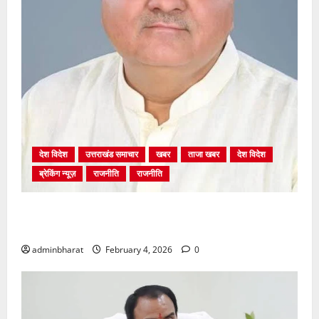
देश विदेश
उत्तराखंड समाचार
खबर
ताजा खबर
देश विदेश
ब्रेकिंग न्यूज़
राजनीति
राजनीति
अंकिता प्रकरण मे सीबीआई जांच शुरू होने से कांग्रेस हुई
बेनकाब: भट्ट
adminbharat
February 4, 2026
0