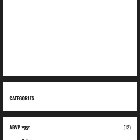
Incredible India
Char Dham
Garhwal Mandal Vikas Nigam
Kumaon Mandal Vikas Nigam
Uttarakhand Tourism
CATEGORIES
ABVP न्यूज़
(12)