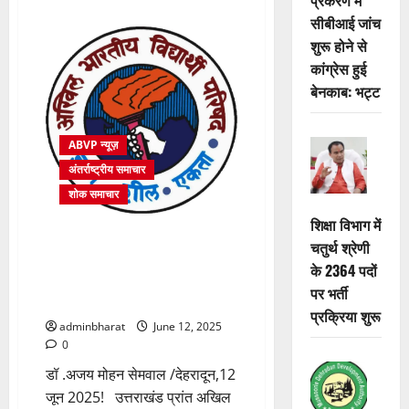
about
सीबीआई जांच
महाराज
ने
शुरू होने से
हेलीकॉप्टर
हादसे
कांग्रेस हुई
को
बताया
बेनकाब: भट्ट
दुर्भाग्यपूर्ण,
कहा
सरकार
जांच
ABVP न्यूज़
करवायेगी:
सतपाल
अंतर्राष्ट्रीय समाचार
महाराज
शोक समाचार
शिक्षा विभाग में
उत्तराखंड प्रांत अखिल भारतीय
चतुर्थ श्रेणी
विद्यार्थी परिषद ने गुजरात के
के 2364 पदों
अहमदाबाद में हुआ विमान हादसा को
पर भर्ती
बताया अत्यंत दुःखद एवं हृदयविदारक
प्रक्रिया शुरू
adminbharat
June 12, 2025
0
डॉ .अजय मोहन सेमवाल /देहरादून,12
जून 2025! उत्तराखंड प्रांत अखिल