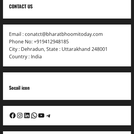
CONTACT US
Email :
conatct@bharatbhoomitoday.com
Phone No:
+919412948185
City : Dehradun
,
State : Uttarakhand
248001
Country : India
Socail icon
Facebook
Instagram
LinkedIn
WhatsApp
YouTube
Telegram