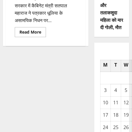
और
सरकार में कैबिनेट मंत्री सतपाल
तलाकशुदा
महाराज ने पत्रकार धूलिया के
महिला को मार
असामयिक निधन पर...
दी गोली, माैत
Read
Read More
more
about
उत्तराखंड
सरकार
में
कैबिनेट
मंत्री
M
T
W
सतपाल
महाराज
ने
पत्रकार
धूलिया
के
असामयिक
3
4
5
निधन
पर
दुःख
10
11
12
जताया
17
18
19
24
25
26