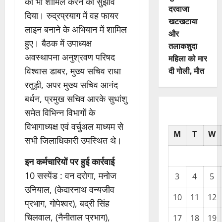
को भी शामिल करने का सुझाव
दरवाजा
दिया। रुद्रप्रयाग में वह फायर
खटखटाया
लाइन बनाने के अभियान में शामिल
और
हुए। बैठक में उपाध्यक्ष
तलाकशुदा
अवस्थापना अनुश्रवण परिषद
महिला को मार
दी गोली, माैत
विश्वास डाबर, मुख्य सचिव राधा
रतूड़ी, अपर मुख्य सचिव आनंद
बर्धन, प्रमुख सचिव आरके सुधांशु
समेत विभिन्न विभागों के
विभागाध्यक्ष एवं वर्चुअल माध्यम से
M
T
W
सभी जिलाधिकारी उपस्थित थे।
इन कर्मचारियों पर हुई कार्रवाई
10 सस्पेंड : वन दरोगा, मनोज
3
4
5
उनियाल, (केदारनाथ वन्यजीव
10
11
12
प्रभाग, गोपेश्वर), बद्री सिंह
चिलवाल, (नैनीताल प्रभाग),
17
18
19