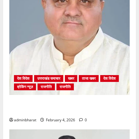
देश विदेश
उत्तराखंड समाचार
खबर
ताजा खबर
देश विदेश
ब्रेकिंग न्यूज़
राजनीति
राजनीति
अंकिता प्रकरण मे सीबीआई जांच शुरू होने से कांग्रेस हुई
बेनकाब: भट्ट
adminbharat
February 4, 2026
0