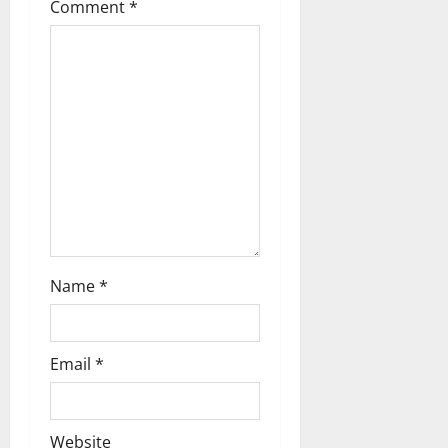
t
Comment
*
i
o
n
Name
*
Email
*
Website