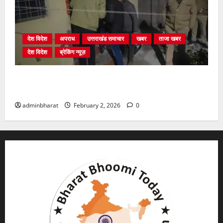
देश विदेश
अपराध
उत्तराखंड समाचार
खबर
ताजा खबर
देश विदेश
ब्रेकिंग न्यूज़
युवक ने दरवाजा खटखटाया और तलाकशुदा महिला को मार दी
गोली, माैत
adminbharat
February 2, 2026
0