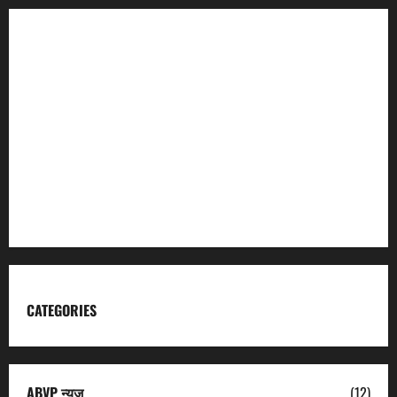
Incredible India
Char Dham
Garhwal Mandal Vikas Nigam
Kumaon Mandal Vikas Nigam
Uttarakhand Tourism
CATEGORIES
ABVP न्यूज़
(12)