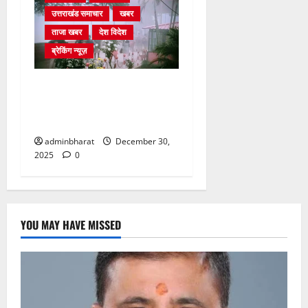
उत्तराखंड समाचार
खबर
ताजा खबर
देश विदेश
ब्रेकिंग न्यूज़
घने कोहरे से हवाई यातायात
प्रभावित, दून एयरपोर्ट नहीं पहुंची
कई फ्लाइटें
adminbharat
December 30,
2025
0
YOU MAY HAVE MISSED