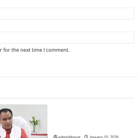
r for the next time I comment.
देश विदेश
उत्तराखंड समाचार
खबर
देश विदेश
ब्रेकिंग न्यूज़
राजनीति
भाजपा राष्ट्रीय सह-कोषाध्यक्ष एवं सांसद
डॉ. नरेश बंसल ने किया सीबीआई जांच का
स्वागत*
adminbharat
January 10, 2026