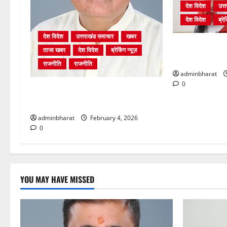
देश विदेश
उत्
देश विदेश
ब्रेक
देश विदेश
उत्तराखंड समाचार
खबर
शिक्षा विभाग में च
ताजा खबर
देश विदेश
ब्रेकिंग न्यूज़
पर भर्ती प्रक्रिय
राजनीति
राजनीति
adminbharat
0
अंकिता प्रकरण मे सीबीआई जांच शुरू
होने से कांग्रेस हुई बेनकाब: भट्ट
adminbharat
February 4, 2026
0
YOU MAY HAVE MISSED