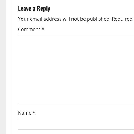
n
Leave a Reply
a
Your email address will not be published.
Required 
v
Comment
*
i
g
a
t
i
o
Name
*
n