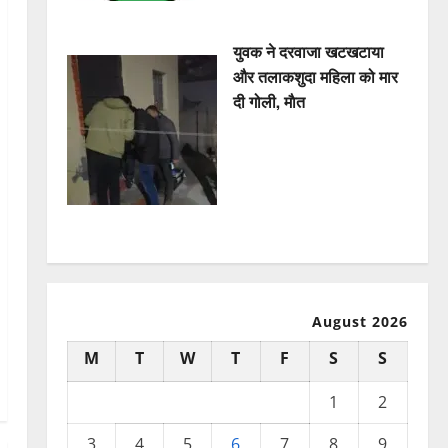
युवक ने दरवाजा खटखटाया
और तलाकशुदा महिला को मार
दी गोली, माैत
August 2026
M
T
W
T
F
S
S
1
2
3
4
5
6
7
8
9