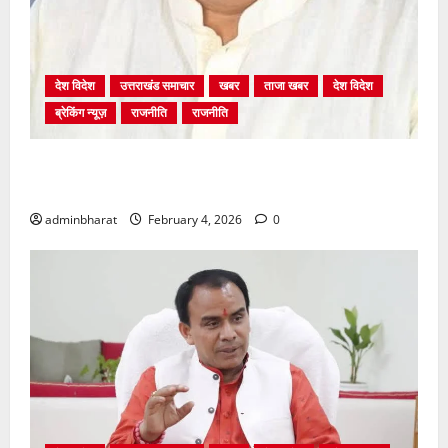
देश विदेश
उत्तराखंड समाचार
खबर
ताजा खबर
देश विदेश
ब्रेकिंग न्यूज़
राजनीति
राजनीति
अंकिता प्रकरण मे सीबीआई जांच शुरू होने से कांग्रेस हुई
बेनकाब: भट्ट
adminbharat
February 4, 2026
0