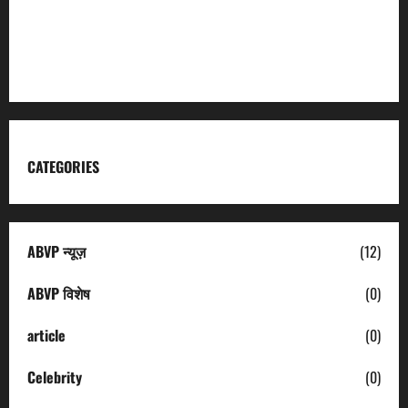
Kumaon Mandal Vikas Nigam
Uttarakhand Tourism
CATEGORIES
ABVP न्यूज़
(12)
ABVP विशेष
(0)
article
(0)
Celebrity
(0)