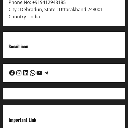
Phone No:
+919412948185
City : Dehradun
,
State : Uttarakhand
248001
Country : India
Socail icon
Facebook
Instagram
LinkedIn
WhatsApp
YouTube
Telegram
Important Link