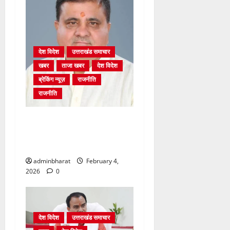
देश विदेश
उत्तराखंड समाचार
खबर
ताजा खबर
देश विदेश
ब्रेकिंग न्यूज़
राजनीति
राजनीति
अंकिता प्रकरण मे सीबीआई जांच
शुरू होने से कांग्रेस हुई बेनकाब:
भट्ट
adminbharat
February 4,
2026
0
देश विदेश
उत्तराखंड समाचार