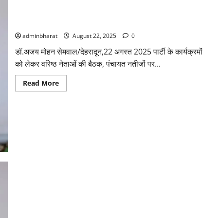
डॉ.
धन
सिंह
चुनाव नजदीक आते ही हरक सिंह बनेंगे कांग्रेस की मुसीबत: महेंद्र भट्ट
रावत
adminbharat
August 22, 2025
0
डॉ.अजय मोहन सेमवाल/देहरादून,22 अगस्त 2025 पार्टी के कार्यक्रमों
को लेकर वरिष्ठ नेताओं की बैठक, पंचायत नतीजों पर...
Read
Read More
more
about
चुनाव
नजदीक
आते
ही
हरक
सिंह
बनेंगे
कांग्रेस
की
मुसीबत:
महेंद्र
भट्ट