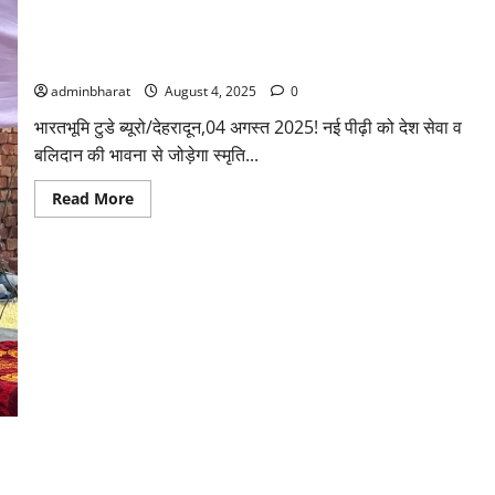
घीड़ी गांव में कैबिनेट मंत्री डॉ. धन सिंह रावत ने किया मेजर डोभाल स्मृति
पार्क का शिलान्यास
adminbharat
August 4, 2025
0
भारतभूमि टुडे ब्यूरो/देहरादून,04 अगस्त 2025! नई पीढ़ी को देश सेवा व
बलिदान की भावना से जोड़ेगा स्मृति...
Read
Read More
more
about
घीड़ी
गांव
में
कैबिनेट
मंत्री
डॉ.
धन
सिंह
रावत
ने
किया
मेजर
डोभाल
स्मृति
पार्क
का
शिलान्यास