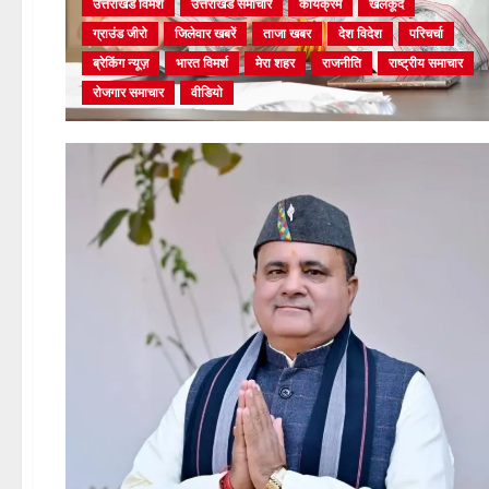
उत्तराखंड विमर्श
उत्तराखंड समाचार
कार्यक्रम
खेलकूद
ग्राउंड जीरो
जिलेवार खबरें
ताजा खबर
देश विदेश
परिचर्चा
ब्रेकिंग न्यूज़
भारत विमर्श
मेरा शहर
राजनीति
राष्ट्रीय समाचार
रोजगार समाचार
वीडियो