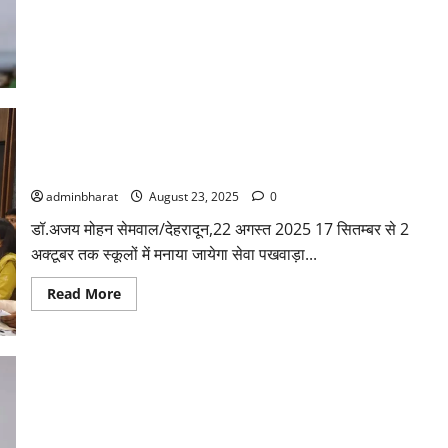
में
किए
पाप
से
पीछा
छुड़ाने
के
लिए,
कांग्रेस
झूठ
आपदा से क्षतिग्रस्त स्कूलों का शीघ्र तैयार करें आगणनः डॉ. धन सिंह
एवं
भ्रम
रावत
फैला
रही
adminbharat
August 23, 2025
0
है:
भट्ट
डॉ.अजय मोहन सेमवाल/देहरादून,22 अगस्त 2025 17 सितम्बर से 2
अक्टूबर तक स्कूलों में मनाया जायेगा सेवा पखवाड़ा...
Read
Read More
more
about
आपदा
से
क्षतिग्रस्त
स्कूलों
का
शीघ्र
तैयार
करें
आगणनः