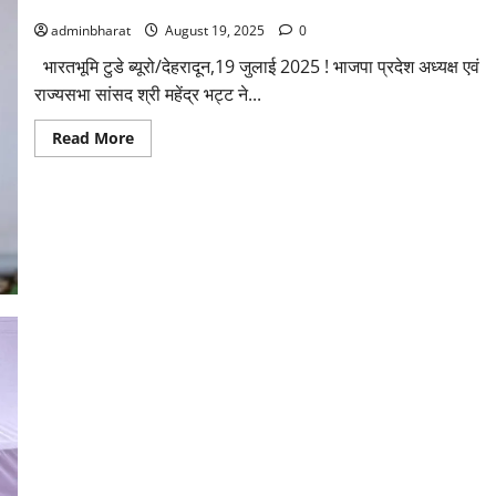
सदन मे विपक्ष का व्यवहार अमर्यादित: भट्ट
adminbharat
August 19, 2025
0
भारतभूमि टुडे ब्यूरो/देहरादून,19 जुलाई 2025 ! भाजपा प्रदेश अध्यक्ष एवं
राज्यसभा सांसद श्री महेंद्र भट्ट ने...
Read
Read More
more
about
सदन
मे
विपक्ष
का
व्यवहार
अमर्यादित:
भट्ट