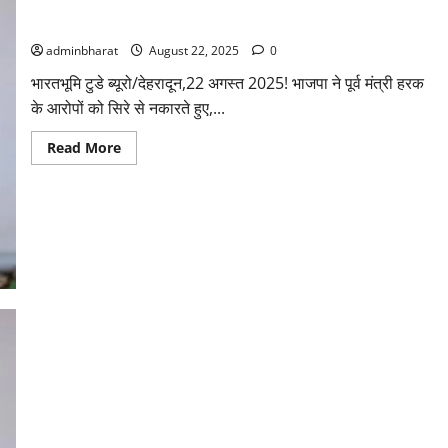
राजनैतिक साख बचाने को हरक ले रहे झूठे आरोपों का सहारा: महेंद्र भट्ट
adminbharat
August 22, 2025
0
भारतभूमि टुडे ब्यूरो/देहरादून,22 अगस्त 2025! भाजपा ने पूर्व मंत्री हरक
के आरोपों को सिरे से नकारते हुए,...
Read
Read More
more
about
राजनैतिक
साख
बचाने
को
हरक
ले
रहे
झूठे
आरोपों
का
सहारा:
महेंद्र
भट्ट