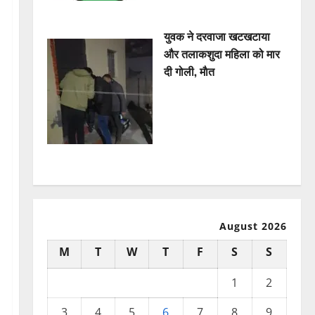
युवक ने दरवाजा खटखटाया
और तलाकशुदा महिला को मार
दी गोली, माैत
August 2026
M
T
W
T
F
S
S
1
2
3
4
5
6
7
8
9