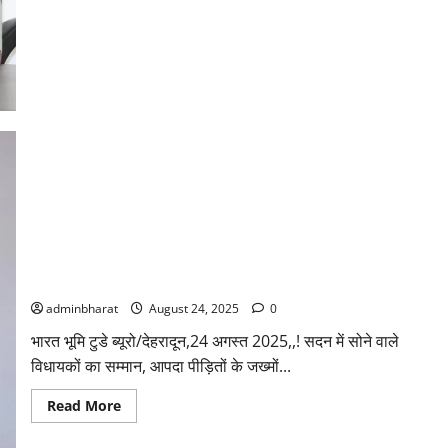
नेशनल
गेम्स
व
अन्य
राष्ट्रीय,
अंतरराष्ट्रीय
प्रतियोगिताओं
के
पदक
विजेता
सम्मानित
सदन में किए पाप से पीछा छुड़ाने के लिए, कांग्रेस झूठ एवं भ्रम फैला रही
है: भट्ट
adminbharat
August 24, 2025
0
भारत भूमि टुडे ब्यूरो/देहरादून,24 अगस्त 2025,,! सदन में सोने वाले
विधायकों का सम्मान, आपदा पीड़ितों के जख्मों...
Read
Read More
more
about
सदन