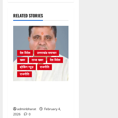
RELATED STORIES
देश विदेश
उत्तराखंड समाचार
खबर
ताजा खबर
देश विदेश
ब्रेकिंग न्यूज़
राजनीति
राजनीति
अंकिता प्रकरण मे सीबीआई जांच
शुरू होने से कांग्रेस हुई बेनकाब:
भट्ट
adminbharat
February 4,
2026
0