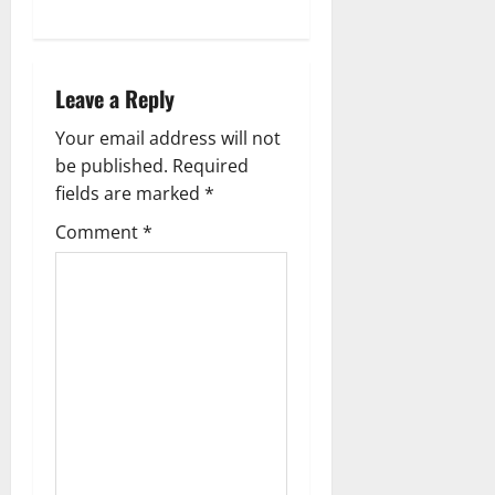
v
i
Leave a Reply
g
Your email address will not
a
be published.
Required
fields are marked
*
t
Comment
*
i
o
n