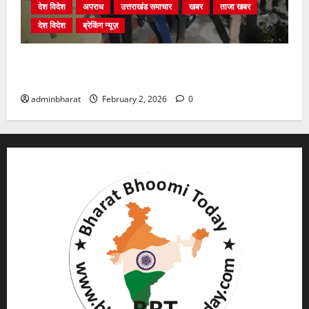
देश विदेश
अपराध
उत्तराखंड समाचार
खबर
ताजा खबर
देश विदेश
ब्रेकिंग न्यूज़
युवक ने दरवाजा खटखटाया और तलाकशुदा महिला को मार दी
गोली, माैत
adminbharat
February 2, 2026
0