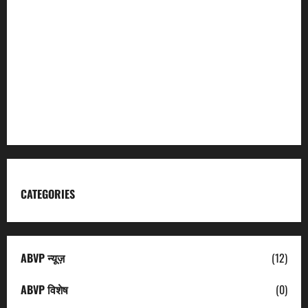
Char Dham
Garhwal Mandal Vikas Nigam
Kumaon Mandal Vikas Nigam
Uttarakhand Tourism
CATEGORIES
ABVP न्यूज़
(12)
ABVP विशेष
(0)