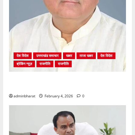
देश विदेश
उत्तराखंड समाचार
खबर
ताजा खबर
देश विदेश
ब्रेकिंग न्यूज़
राजनीति
राजनीति
अंकिता प्रकरण मे सीबीआई जांच शुरू होने से कांग्रेस हुई
बेनकाब: भट्ट
adminbharat
February 4, 2026
0