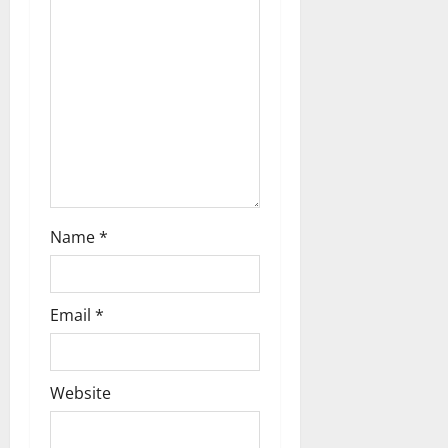
o
n
Name
*
Email
*
Website