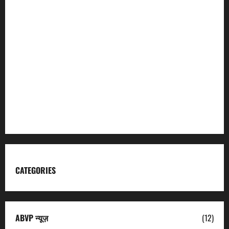
Incredible India
Char Dham
Garhwal Mandal Vikas Nigam
Kumaon Mandal Vikas Nigam
Uttarakhand Tourism
CATEGORIES
ABVP न्यूज़
(12)