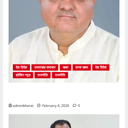
देश विदेश
उत्तराखंड समाचार
खबर
ताजा खबर
देश विदेश
ब्रेकिंग न्यूज़
राजनीति
राजनीति
अंकिता प्रकरण मे सीबीआई जांच शुरू होने से कांग्रेस हुई
बेनकाब: भट्ट
adminbharat
February 4, 2026
0