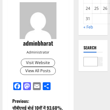
24
25
26
31
« Feb
adminbharat
SEARCH
Administrator
Search
Visit Website
View All Posts
Facebook
Mastodon
Email
Share
P
Previous:
सीबीएसई बोर्ड 10वीं में 93.60%,