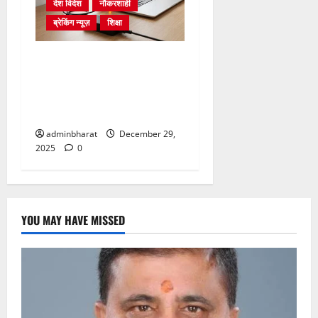
देश विदेश
नौकरशाही
ब्रेकिंग न्यूज़
शिक्षा
संसाधनों की नहीं होगी कमी…
पटवारी, लेखपालों को लैपटॉप के
साथ सीयूजी नंबर, डाटा पैक भी
मिलेगा
adminbharat
December 29,
2025
0
YOU MAY HAVE MISSED