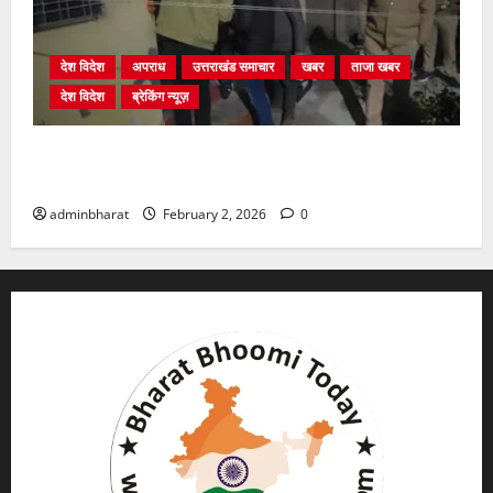
देश विदेश
अपराध
उत्तराखंड समाचार
खबर
ताजा खबर
देश विदेश
ब्रेकिंग न्यूज़
युवक ने दरवाजा खटखटाया और तलाकशुदा महिला को मार दी
गोली, माैत
adminbharat
February 2, 2026
0