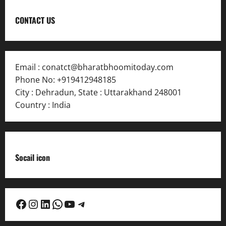
CONTACT US
Email :
conatct@bharatbhoomitoday.com
Phone No:
+919412948185
City : Dehradun
,
State : Uttarakhand
248001
Country : India
Socail icon
Facebook
Instagram
LinkedIn
WhatsApp
YouTube
Telegram