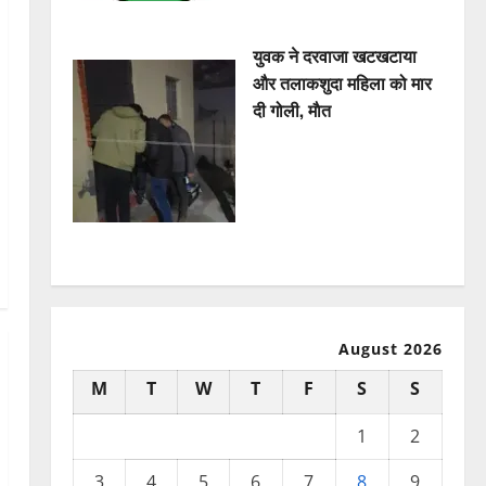
युवक ने दरवाजा खटखटाया
और तलाकशुदा महिला को मार
दी गोली, माैत
August 2026
M
T
W
T
F
S
S
1
2
3
4
5
6
7
8
9