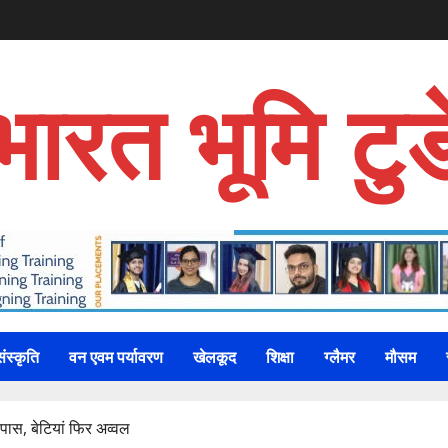
भारत भूमि टुड
संस्कृति
वन एवम पर्यावरण
खेलकूद
शिक्षा
ग्लैमर
मौसम
 पास, बेटियां फिर अव्वल