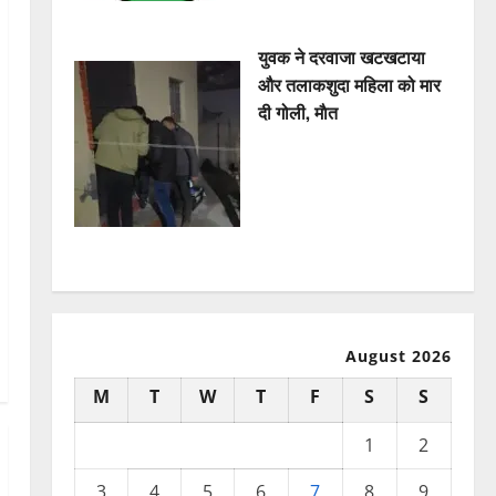
युवक ने दरवाजा खटखटाया
और तलाकशुदा महिला को मार
दी गोली, माैत
August 2026
M
T
W
T
F
S
S
1
2
3
4
5
6
7
8
9