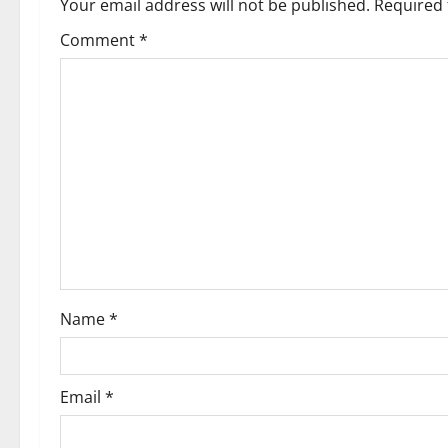
a
Your email address will not be published.
Required 
v
Comment
*
i
g
a
t
i
o
Name
*
n
Email
*