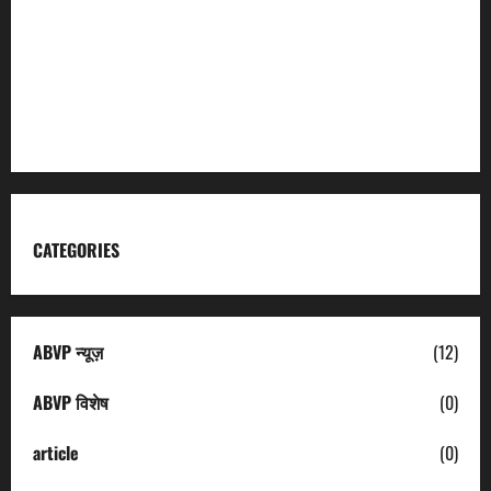
Garhwal Mandal Vikas Nigam
Kumaon Mandal Vikas Nigam
Uttarakhand Tourism
CATEGORIES
ABVP न्यूज़
(12)
ABVP विशेष
(0)
article
(0)