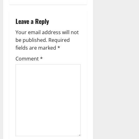
v
i
Leave a Reply
g
Your email address will not
be published.
Required
a
fields are marked
*
t
Comment
*
i
o
n