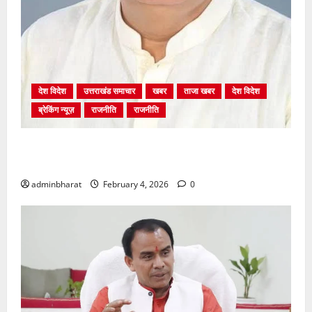
देश विदेश
उत्तराखंड समाचार
खबर
ताजा खबर
देश विदेश
ब्रेकिंग न्यूज़
राजनीति
राजनीति
अंकिता प्रकरण मे सीबीआई जांच शुरू होने से कांग्रेस हुई
बेनकाब: भट्ट
adminbharat
February 4, 2026
0