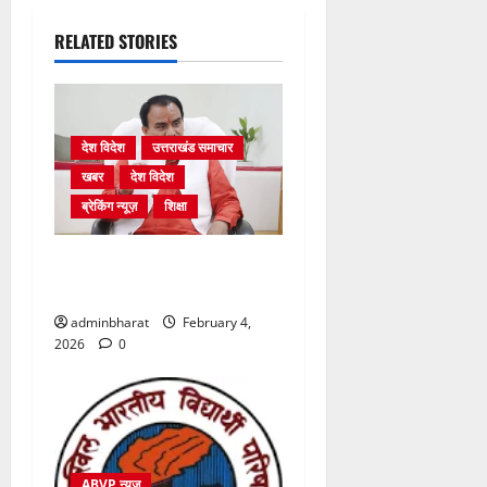
RELATED STORIES
देश विदेश
उत्तराखंड समाचार
खबर
देश विदेश
ब्रेकिंग न्यूज़
शिक्षा
शिक्षा विभाग में चतुर्थ श्रेणी के
2364 पदों पर भर्ती प्रक्रिया शुरू
adminbharat
February 4,
2026
0
ABVP न्यूज़