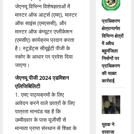
जेएनयू विभिन्न विशेषज्ञताओं में
मास्टर ऑफ आर्ट्स (एमए), मास्टर
प्राधिकरण
ऑफ साइंस (एमएससी), और
क्षेत्रान्तर्गत
मास्टर ऑफ कंप्यूटर एप्लीकेशन
विभिन्न क्षेत्रों
(एमसीए) कार्यक्रम प्रदान करता
में अवैध
है। स्टूडेंट्स सीयूईटी पीजी के
बहुमंजिला
स्कोर के आधार पर प्रवेश दिया
निर्माणों पर
जाएगा।
प्राधिकरण
की सख़्त
जेएनयू पीजी 2024 एडमिशन
कार्रवाई
एलिजिबिलिटी
1. एमए पाठ्यक्रमों के लिए
आवेदन करने वाले छात्रों के लिए
पात्रता मानदंड यह है कि
उम्मीदवार के पास यूजीसी से
युवक ने
मान्यता प्राप्त संस्थान से शिक्षा के
दरवाजा