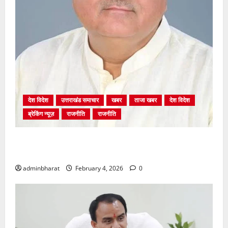
देश विदेश
उत्तराखंड समाचार
खबर
ताजा खबर
देश विदेश
ब्रेकिंग न्यूज़
राजनीति
राजनीति
अंकिता प्रकरण मे सीबीआई जांच शुरू होने से कांग्रेस हुई
बेनकाब: भट्ट
adminbharat
February 4, 2026
0