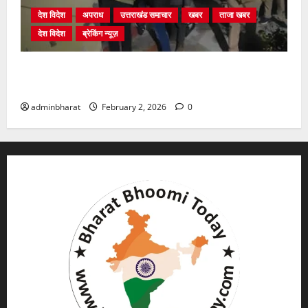
देश विदेश
अपराध
उत्तराखंड समाचार
खबर
ताजा खबर
देश विदेश
ब्रेकिंग न्यूज़
युवक ने दरवाजा खटखटाया और तलाकशुदा महिला को मार दी
गोली, माैत
adminbharat
February 2, 2026
0