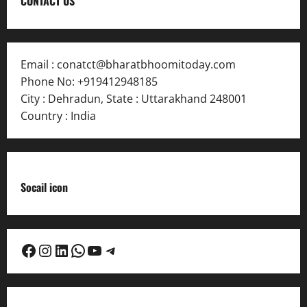
CONTACT US
Email :
conatct@bharatbhoomitoday.com
Phone No:
+919412948185
City : Dehradun
,
State : Uttarakhand
248001
Country : India
Socail icon
Facebook
Instagram
LinkedIn
WhatsApp
YouTube
Telegram