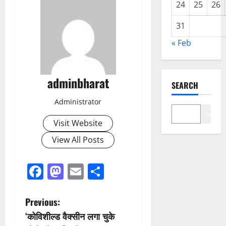
24
25
26
31
« Feb
adminbharat
SEARCH
Administrator
Search
Visit Website
View All Posts
Facebook
Mastodon
Email
Share
P
Previous:
‘कोविशील्ड वैक्सीन लगा चुके
o