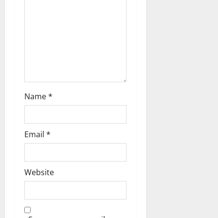
o
n
Name
*
Email
*
Website