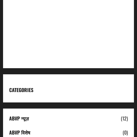
Char Dham
Garhwal Mandal Vikas Nigam
Kumaon Mandal Vikas Nigam
Uttarakhand Tourism
CATEGORIES
ABVP न्यूज़
(12)
ABVP विशेष
(0)