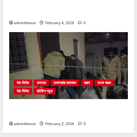
प्राधिकरण क्षेत्रान्तर्गत विभिन्न क्षेत्रों में अवैध बहुमंजिला
निर्माणों पर प्राधिकरण की सख़्त कार्रवाई
adminbharat
February 4, 2026
0
देश विदेश
अपराध
उत्तराखंड समाचार
खबर
ताजा खबर
देश विदेश
ब्रेकिंग न्यूज़
युवक ने दरवाजा खटखटाया और तलाकशुदा महिला को मार दी
गोली, माैत
adminbharat
February 2, 2026
0