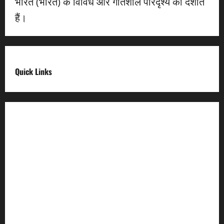
भारत (भारत) के विविध और गतिशील परिदृश्य को दर्शाते
हैं।
Quick Links
Digital India
Make in india
Uttarakhand My Government
Uttarakhand Open Data
Compliances