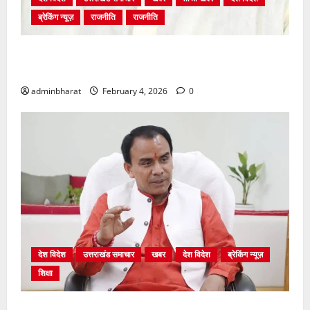
ब्रेकिंग न्यूज़
राजनीति
राजनीति
अंकिता प्रकरण मे सीबीआई जांच शुरू होने से कांग्रेस हुई
बेनकाब: भट्ट
adminbharat
February 4, 2026
0
देश विदेश
उत्तराखंड समाचार
खबर
देश विदेश
ब्रेकिंग न्यूज़
शिक्षा
शिक्षा विभाग में चतुर्थ श्रेणी के 2364 पदों पर भर्ती प्रक्रिया