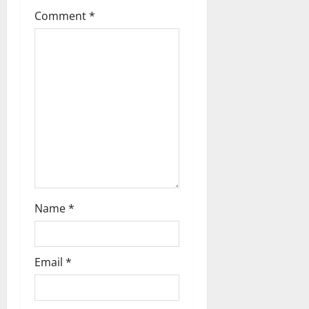
t
Comment
*
i
o
n
Name
*
Email
*