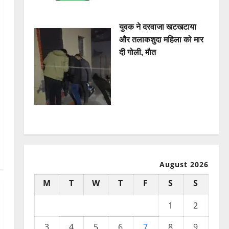
युवक ने दरवाजा खटखटाया
और तलाकशुदा महिला को मार
दी गोली, माैत
August 2026
M
T
W
T
F
S
S
1
2
3
4
5
6
7
8
9