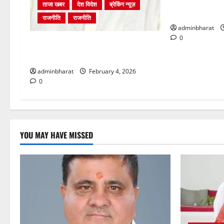
शिक्षा विभाग में च
ताजा खबर
देश विदेश
ब्रेकिंग न्यूज़
पर भर्ती प्रक्रिय
राजनीति
राजनीति
adminbharat
0
अंकिता प्रकरण मे सीबीआई जांच शुरू
होने से कांग्रेस हुई बेनकाब: भट्ट
adminbharat
February 4, 2026
0
YOU MAY HAVE MISSED