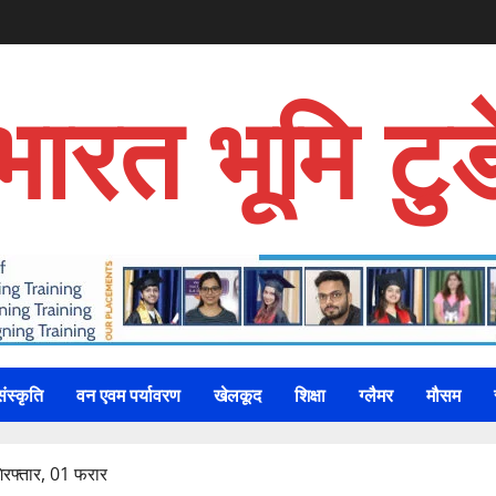
भारत भूमि टुड
संस्कृति
वन एवम पर्यावरण
खेलकूद
शिक्षा
ग्लैमर
मौसम
गिरफ्तार, 01 फरार