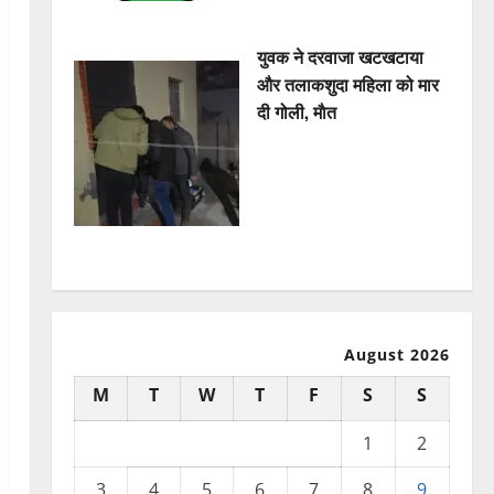
युवक ने दरवाजा खटखटाया
और तलाकशुदा महिला को मार
दी गोली, माैत
August 2026
M
T
W
T
F
S
S
1
2
3
4
5
6
7
8
9