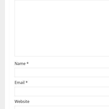
i
g
a
t
i
o
Name
*
n
Email
*
Website