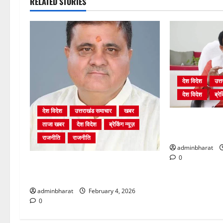
RELATED STORIES
देश विदेश
उत्
देश विदेश
ब्रेक
देश विदेश
उत्तराखंड समाचार
खबर
शिक्षा विभाग में च
ताजा खबर
देश विदेश
ब्रेकिंग न्यूज़
पर भर्ती प्रक्रिय
राजनीति
राजनीति
adminbharat
0
अंकिता प्रकरण मे सीबीआई जांच शुरू
होने से कांग्रेस हुई बेनकाब: भट्ट
adminbharat
February 4, 2026
0