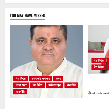
YOU MAY HAVE MISSED
देश विदेश
देश विदेश
देश विदेश
उत्तराखंड समाचार
खबर
शिक्षा विभाग म
ताजा खबर
देश विदेश
ब्रेकिंग न्यूज़
राजनीति
भर्ती प्रक्रिया
राजनीति
adminbharat
अंकिता प्रकरण मे सीबीआई जांच शुरू होने से