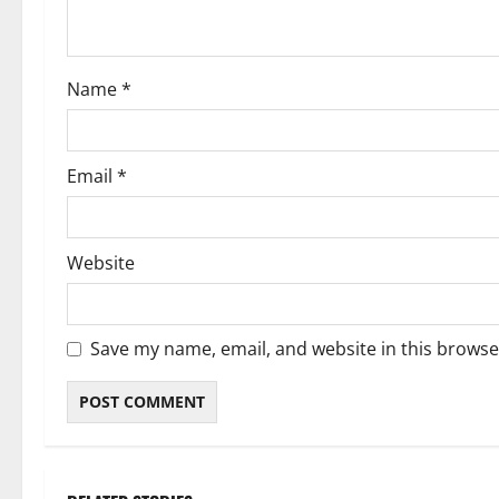
i
o
Name
*
n
Email
*
Website
Save my name, email, and website in this browse