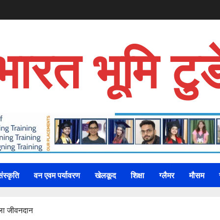
भारत भूमि टुड
संस्कृति
वन एवम पर्यावरण
खेलकूद
शिक्षा
ग्लैमर
मौसम
मिला जीवनदान