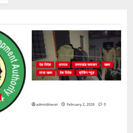
देश विदेश
अपराध
उत्तराखंड समाचार
खबर
ताजा खबर
देश विदेश
ब्रेकिंग न्यूज़
युवक ने दरवाजा खटखटाया और तलाकशुदा
महिला को मार दी गोली, माैत
adminbharat
February 2, 2026
0
्रों में अवैध
की सख़्त