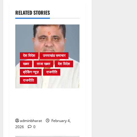
RELATED STORIES
देश विदेश
उत्तराखंड समाचार
खबर
ताजा खबर
देश विदेश
ब्रेकिंग न्यूज़
राजनीति
राजनीति
अंकिता प्रकरण मे सीबीआई जांच
शुरू होने से कांग्रेस हुई बेनकाब:
भट्ट
adminbharat
February 4,
2026
0