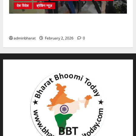
देश विदेश
ब्रेकिंग न्यूज़
युवक ने दरवाजा खटखटाया और तलाकशुदा महिला को मार दी
गोली, माैत
adminbharat
February 2, 2026
0