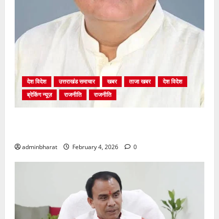
देश विदेश
उत्तराखंड समाचार
खबर
ताजा खबर
देश विदेश
ब्रेकिंग न्यूज़
राजनीति
राजनीति
अंकिता प्रकरण मे सीबीआई जांच शुरू होने से कांग्रेस हुई
बेनकाब: भट्ट
adminbharat
February 4, 2026
0