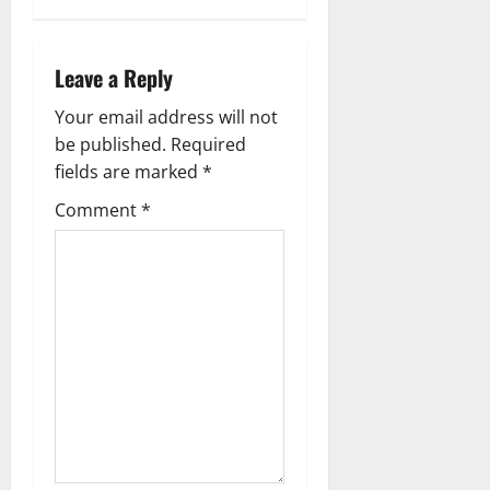
v
i
Leave a Reply
g
Your email address will not
be published.
Required
a
fields are marked
*
t
Comment
*
i
o
n