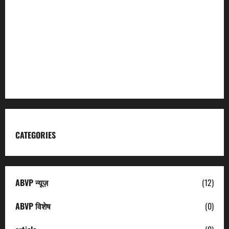
Char Dham
Garhwal Mandal Vikas Nigam
Kumaon Mandal Vikas Nigam
Uttarakhand Tourism
CATEGORIES
ABVP न्यूज़
(12)
ABVP विशेष
(0)