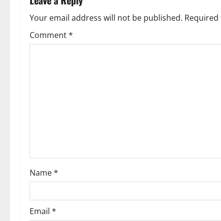
a
Your email address will not be published.
Required 
v
Comment
*
i
g
a
t
i
o
Name
*
n
Email
*