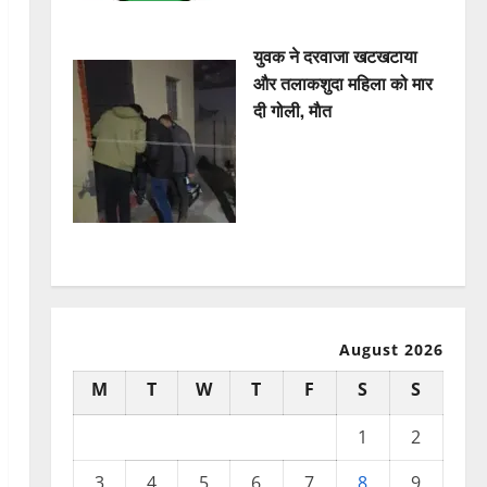
युवक ने दरवाजा खटखटाया
और तलाकशुदा महिला को मार
दी गोली, माैत
August 2026
M
T
W
T
F
S
S
1
2
3
4
5
6
7
8
9