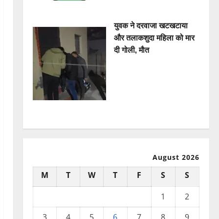
युवक ने दरवाजा खटखटाया
और तलाकशुदा महिला को मार
दी गोली, माैत
August 2026
M
T
W
T
F
S
S
1
2
3
4
5
6
7
8
9