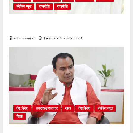
ब्रेकिंग न्यूज़
राजनीति
राजनीति
अंकिता प्रकरण मे सीबीआई जांच शुरू होने से कांग्रेस हुई
बेनकाब: भट्ट
adminbharat
February 4, 2026
0
देश विदेश
उत्तराखंड समाचार
खबर
देश विदेश
ब्रेकिंग न्यूज़
शिक्षा
शिक्षा विभाग में चतुर्थ श्रेणी के 2364 पदों पर भर्ती प्रक्रिया