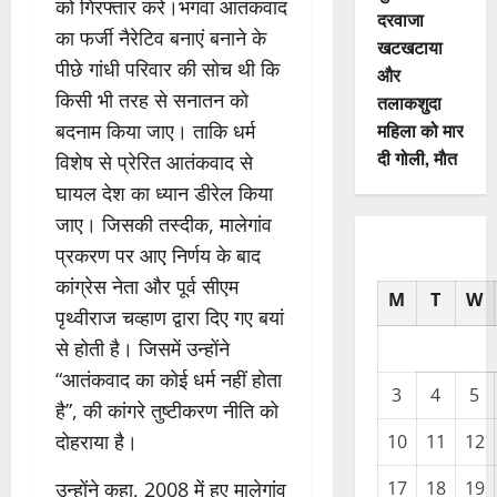
को गिरफ्तार करे।भगवा आतंकवाद
दरवाजा
का फर्जी नैरेटिव बनाएं बनाने के
खटखटाया
पीछे गांधी परिवार की सोच थी कि
और
किसी भी तरह से सनातन को
तलाकशुदा
महिला को मार
बदनाम किया जाए। ताकि धर्म
दी गोली, माैत
विशेष से प्रेरित आतंकवाद से
घायल देश का ध्यान डीरेल किया
जाए। जिसकी तस्दीक, मालेगांव
प्रकरण पर आए निर्णय के बाद
कांग्रेस नेता और पूर्व सीएम
M
T
W
पृथ्वीराज चव्हाण द्वारा दिए गए बयां
से होती है। जिसमें उन्होंने
“आतंकवाद का कोई धर्म नहीं होता
3
4
5
है”, की कांगरे तुष्टीकरण नीति को
दोहराया है।
10
11
12
17
18
19
उन्होंने कहा, 2008 में हुए मालेगांव