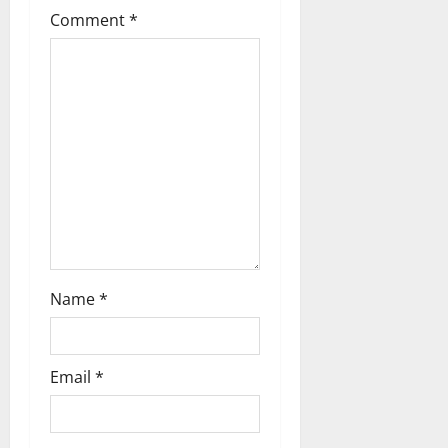
t
Comment
*
i
o
n
Name
*
Email
*