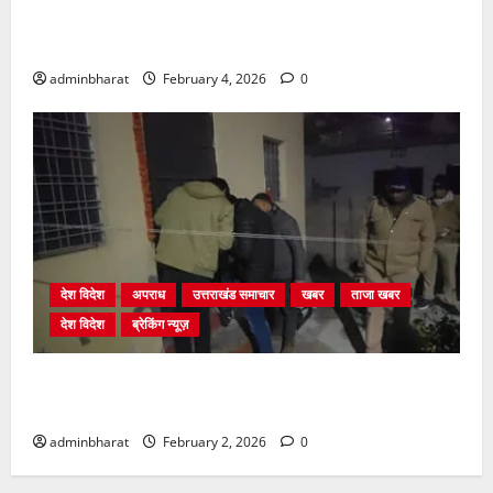
प्राधिकरण क्षेत्रान्तर्गत विभिन्न क्षेत्रों में अवैध बहुमंजिला
निर्माणों पर प्राधिकरण की सख़्त कार्रवाई
adminbharat
February 4, 2026
0
देश विदेश
अपराध
उत्तराखंड समाचार
खबर
ताजा खबर
देश विदेश
ब्रेकिंग न्यूज़
युवक ने दरवाजा खटखटाया और तलाकशुदा महिला को मार दी
गोली, माैत
adminbharat
February 2, 2026
0