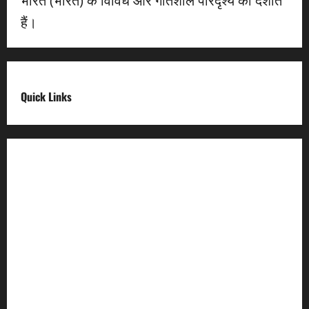
भारत (भारत) के विविध और गतिशील परिदृश्य को दर्शाते
हैं।
Quick Links
Digital India
Make in india
Uttarakhand My Government
Uttarakhand Open Data
Compliances