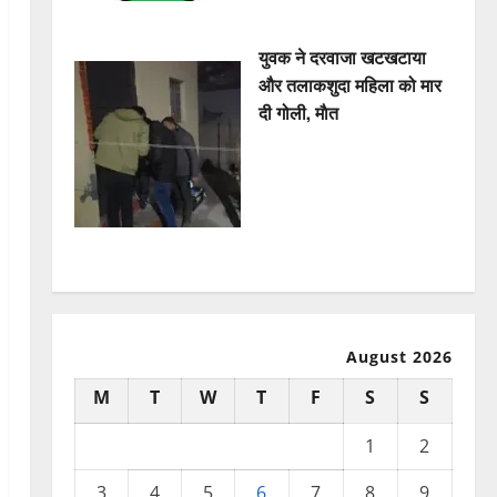
युवक ने दरवाजा खटखटाया
और तलाकशुदा महिला को मार
दी गोली, माैत
August 2026
M
T
W
T
F
S
S
1
2
3
4
5
6
7
8
9