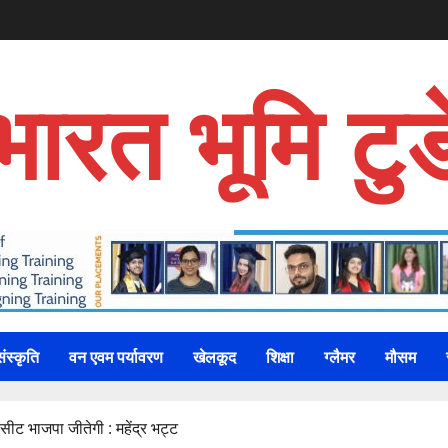
भारत भूमि टुड
संस्कृति
वन एवम पर्यावरण
खेलकूद
शिक्षा
ग्लैमर
मौसम
सीट भाजपा जीतेगी : महेंद्र भट्ट