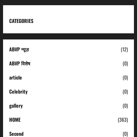
CATEGORIES
ABVP न्यूज़
(12)
ABVP विशेष
(0)
article
(0)
Celebrity
(0)
gallery
(0)
HOME
(363)
Second
(0)