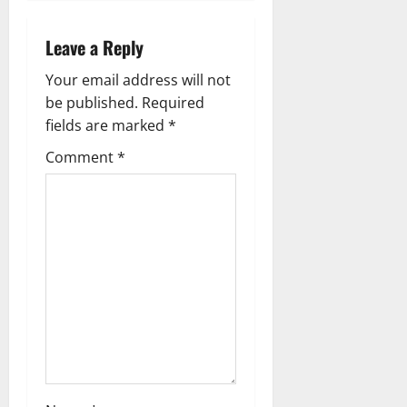
i
Leave a Reply
g
Your email address will not
a
be published.
Required
fields are marked
*
t
Comment
*
i
o
n