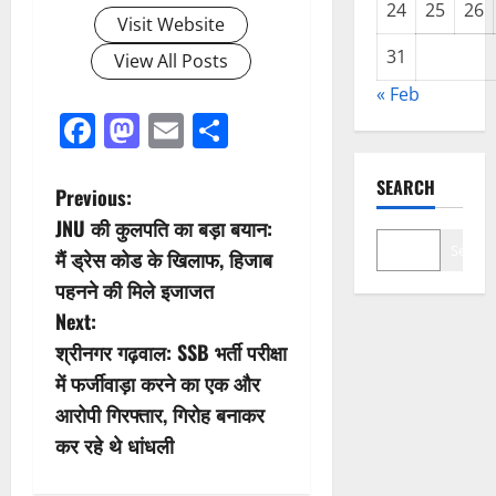
24
25
26
Visit Website
31
View All Posts
« Feb
Facebook
Mastodon
Email
Share
SEARCH
P
Previous:
JNU की कुलपति का बड़ा बयान:
o
Search
मैं ड्रेस कोड के खिलाफ, हिजाब
s
पहनने की मिले इजाजत
Next:
t
श्रीनगर गढ़वाल: SSB भर्ती परीक्षा
n
में फर्जीवाड़ा करने का एक और
आरोपी गिरफ्तार, गिरोह बनाकर
a
कर रहे थे धांधली
v