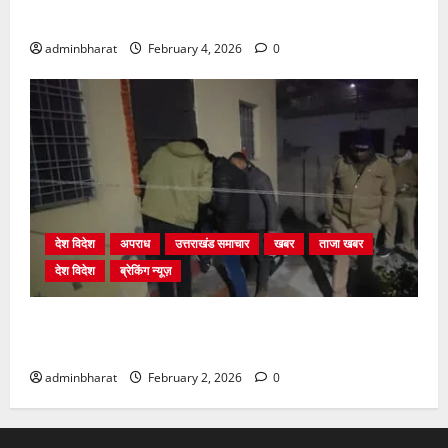
निर्माणों पर प्राधिकरण की सख़्त कार्रवाई
adminbharat
February 4, 2026
0
देश विदेश
अपराध
उत्तराखंड समाचार
खबर
ताजा खबर
देश विदेश
ब्रेकिंग न्यूज़
युवक ने दरवाजा खटखटाया और तलाकशुदा महिला को मार दी
गोली, माैत
adminbharat
February 2, 2026
0