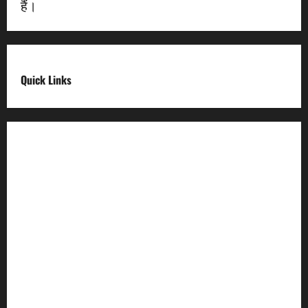
हैं।
Quick Links
Digital India
Make in india
Uttarakhand My Government
Uttarakhand Open Data
Compliances
egazette