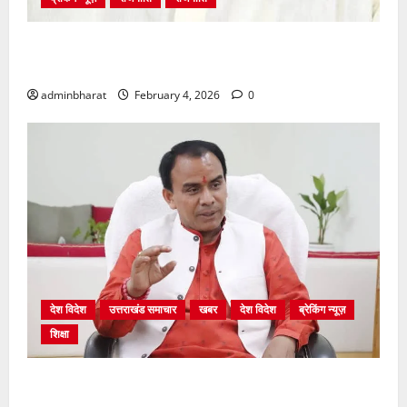
अंकिता प्रकरण मे सीबीआई जांच शुरू होने से कांग्रेस हुई
बेनकाब: भट्ट
adminbharat
February 4, 2026
0
देश विदेश
उत्तराखंड समाचार
खबर
देश विदेश
ब्रेकिंग न्यूज़
शिक्षा
शिक्षा विभाग में चतुर्थ श्रेणी के 2364 पदों पर भर्ती प्रक्रिया
शुरू