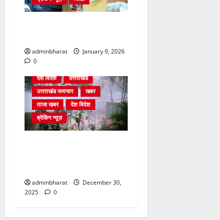
दिल्ली में केन्द्रीय शिक्षा मंत्री
धर्मेन्द्र प्रधान से की मुलाकात
adminbharat
January 9, 2026
0
देश विदेश
उत्तराखंड
उत्तराखंड समाचार
खबर
ताजा खबर
देश विदेश
ब्रेकिंग न्यूज़
घने कोहरे से हवाई यातायात
प्रभावित, दून एयरपोर्ट नहीं पहुंची
कई फ्लाइटें
adminbharat
December 30,
2025
0