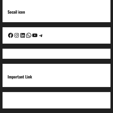
Socail icon
Facebook
Instagram
LinkedIn
WhatsApp
YouTube
Telegram
Important Link
Privacy Policy