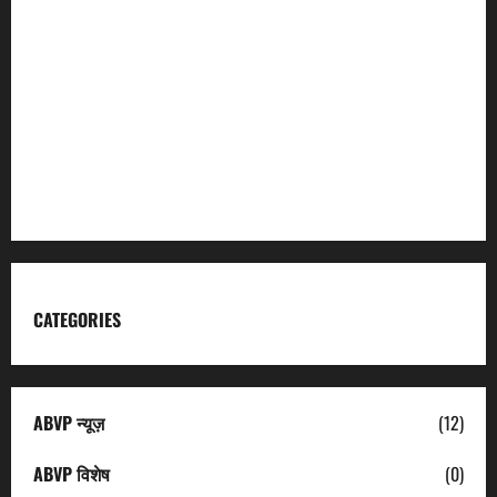
Char Dham
Garhwal Mandal Vikas Nigam
Kumaon Mandal Vikas Nigam
Uttarakhand Tourism
CATEGORIES
ABVP न्यूज़
(12)
ABVP विशेष
(0)