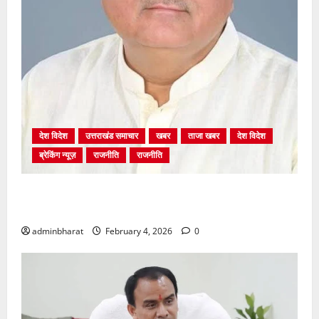
देश विदेश
उत्तराखंड समाचार
खबर
ताजा खबर
देश विदेश
ब्रेकिंग न्यूज़
राजनीति
राजनीति
अंकिता प्रकरण मे सीबीआई जांच शुरू होने से कांग्रेस हुई
बेनकाब: भट्ट
adminbharat
February 4, 2026
0