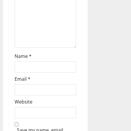
n
Name
*
Email
*
Website
Save my name, email,