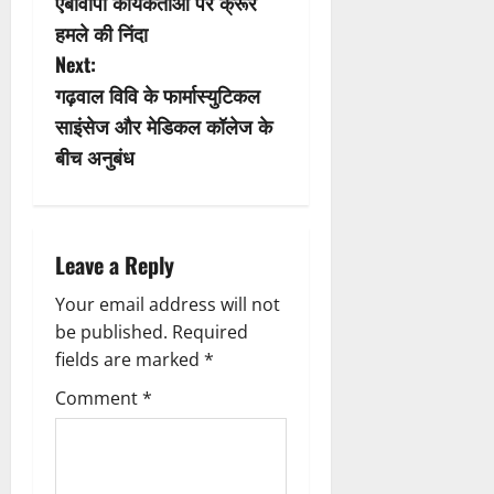
s
एबीवीपी कार्यकर्ताओं पर क्रूर
हमले की निंदा
t
Next:
n
गढ़वाल विवि के फार्मास्युटिकल
साइंसेज और मेडिकल कॉलेज के
a
बीच अनुबंध
v
i
Leave a Reply
g
Your email address will not
a
be published.
Required
fields are marked
*
t
Comment
*
i
o