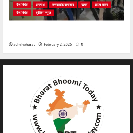
देश विदेश
अपराध
उत्तराखंड समाचार
खबर
ताजा खबर
देश विदेश
ब्रेकिंग न्यूज़
युवक ने दरवाजा खटखटाया और तलाकशुदा महिला को मार दी
गोली, माैत
adminbharat
February 2, 2026
0