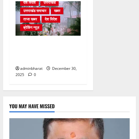
देश विदेश
उत्तराखंड
उत्तराखंड समाचार
खबर
ताजा खबर
देश विदेश
ब्रेकिंग न्यूज़
घने कोहरे से हवाई यातायात
प्रभावित, दून एयरपोर्ट नहीं पहुंची
कई फ्लाइटें
adminbharat
December 30,
2025
0
YOU MAY HAVE MISSED