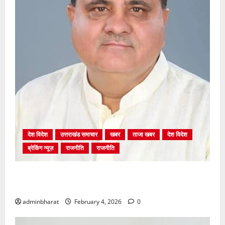
देश विदेश
उत्तराखंड समाचार
खबर
ताजा खबर
देश विदेश
ब्रेकिंग न्यूज़
राजनीति
राजनीति
अंकिता प्रकरण मे सीबीआई जांच शुरू होने से कांग्रेस हुई
बेनकाब: भट्ट
adminbharat
February 4, 2026
0