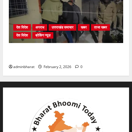
देश विदेश
अपराध
उत्तराखंड समाचार
खबर
ताजा खबर
देश विदेश
ब्रेकिंग न्यूज़
युवक ने दरवाजा खटखटाया और तलाकशुदा महिला को मार दी
गोली, माैत
adminbharat
February 2, 2026
0