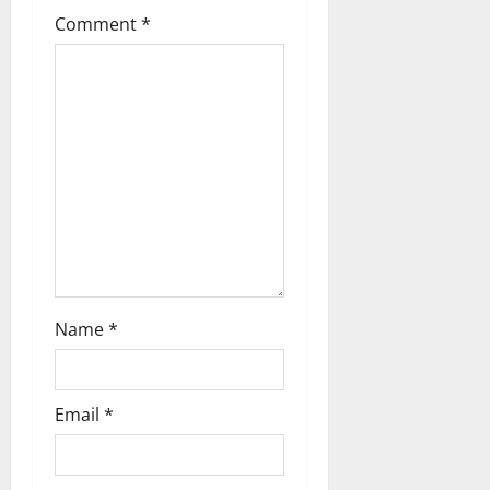
t
Comment
*
i
o
n
Name
*
Email
*