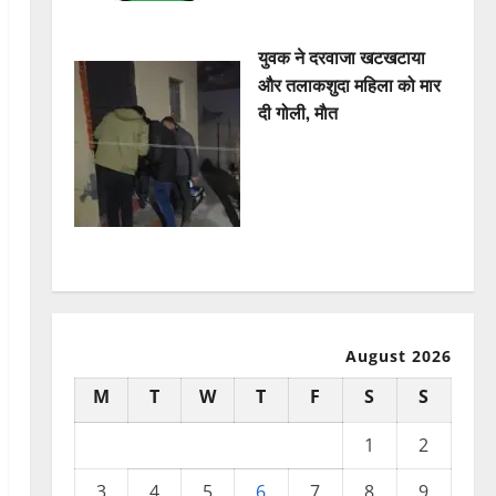
युवक ने दरवाजा खटखटाया
और तलाकशुदा महिला को मार
दी गोली, माैत
August 2026
M
T
W
T
F
S
S
1
2
3
4
5
6
7
8
9