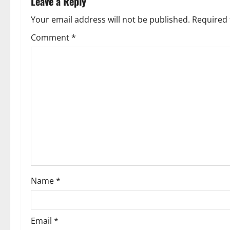
a
Leave a Reply
v
Your email address will not be published.
Required 
Comment
*
i
g
a
t
i
o
n
Name
*
Email
*