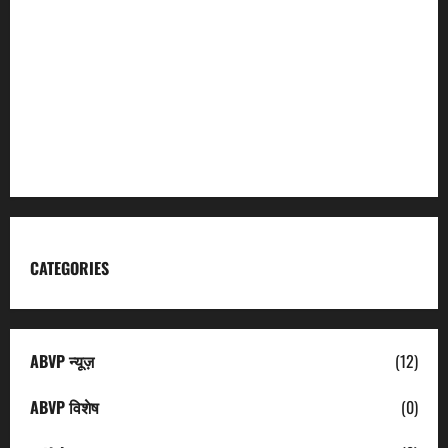
Char Dham
Garhwal Mandal Vikas Nigam
Kumaon Mandal Vikas Nigam
Uttarakhand Tourism
CATEGORIES
ABVP न्यूज़
(12)
ABVP विशेष
(0)