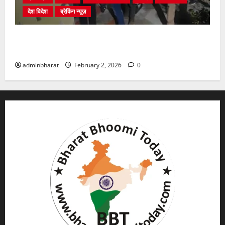
देश विदेश
ब्रेकिंग न्यूज़
युवक ने दरवाजा खटखटाया और तलाकशुदा महिला को मार दी
गोली, माैत
adminbharat
February 2, 2026
0