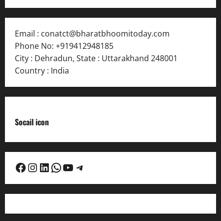
Email :
conatct@bharatbhoomitoday.com
Phone No:
+919412948185
City : Dehradun
,
State : Uttarakhand
248001
Country : India
Socail icon
Facebook
Instagram
LinkedIn
WhatsApp
YouTube
Telegram