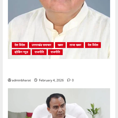
देश विदेश
उत्तराखंड समाचार
खबर
ताजा खबर
देश विदेश
ब्रेकिंग न्यूज़
राजनीति
राजनीति
अंकिता प्रकरण मे सीबीआई जांच शुरू होने से कांग्रेस हुई
बेनकाब: भट्ट
adminbharat
February 4, 2026
0