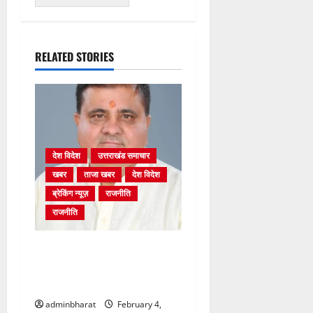
RELATED STORIES
देश विदेश
उत्तराखंड समाचार
खबर
ताजा खबर
देश विदेश
ब्रेकिंग न्यूज़
राजनीति
राजनीति
अंकिता प्रकरण मे सीबीआई जांच
शुरू होने से कांग्रेस हुई बेनकाब:
भट्ट
adminbharat
February 4,