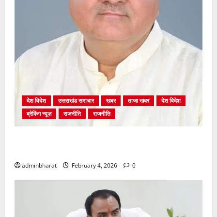
देश विदेश
उत्तराखंड समाचार
खबर
ताजा खबर
देश विदेश
ब्रेकिंग न्यूज़
राजनीति
राजनीति
अंकिता प्रकरण मे सीबीआई जांच शुरू होने से कांग्रेस हुई
बेनकाब: भट्ट
adminbharat
February 4, 2026
0