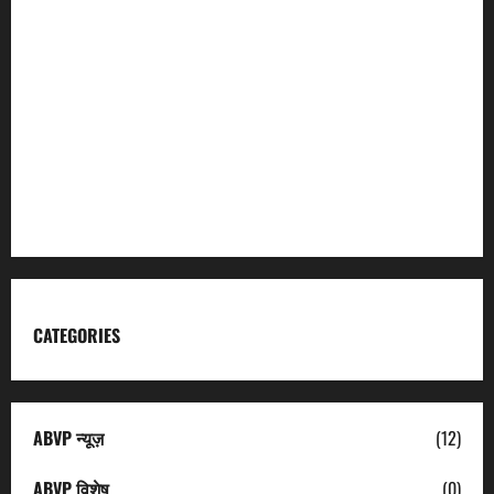
Char Dham
Garhwal Mandal Vikas Nigam
Kumaon Mandal Vikas Nigam
Uttarakhand Tourism
CATEGORIES
ABVP न्यूज़
(12)
ABVP विशेष
(0)