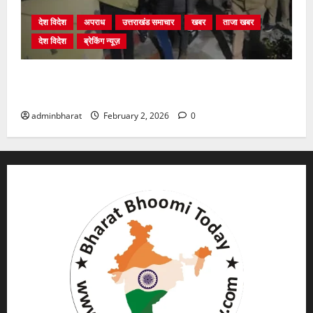
देश विदेश
अपराध
उत्तराखंड समाचार
खबर
ताजा खबर
देश विदेश
ब्रेकिंग न्यूज़
युवक ने दरवाजा खटखटाया और तलाकशुदा महिला को मार दी
गोली, माैत
adminbharat
February 2, 2026
0