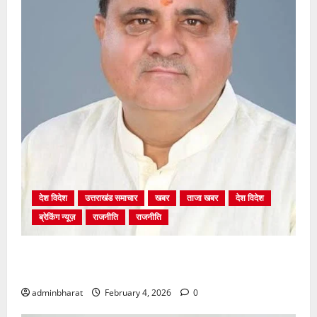
देश विदेश
उत्तराखंड समाचार
खबर
ताजा खबर
देश विदेश
ब्रेकिंग न्यूज़
राजनीति
राजनीति
अंकिता प्रकरण मे सीबीआई जांच शुरू होने से कांग्रेस हुई
बेनकाब: भट्ट
adminbharat
February 4, 2026
0