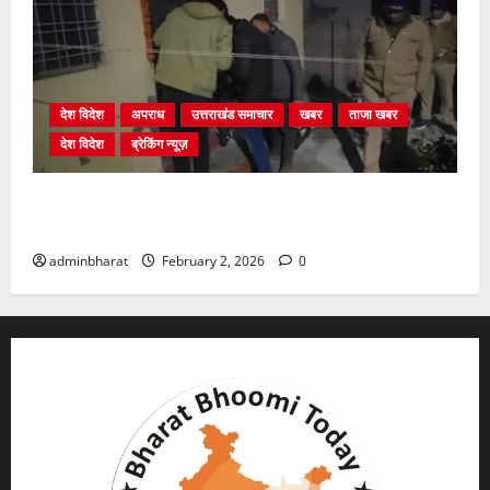
देश विदेश
अपराध
उत्तराखंड समाचार
खबर
ताजा खबर
देश विदेश
ब्रेकिंग न्यूज़
युवक ने दरवाजा खटखटाया और तलाकशुदा महिला को मार दी
गोली, माैत
adminbharat
February 2, 2026
0