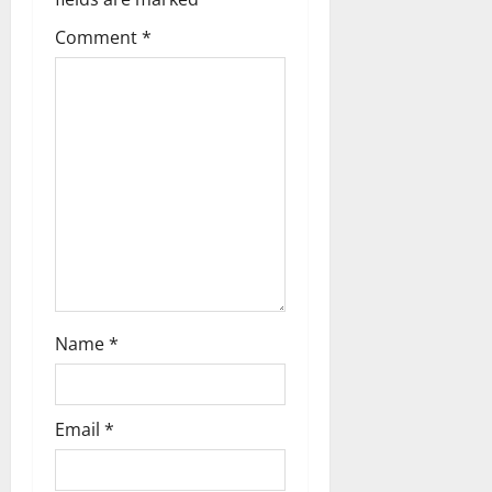
t
Comment
*
i
o
n
Name
*
Email
*