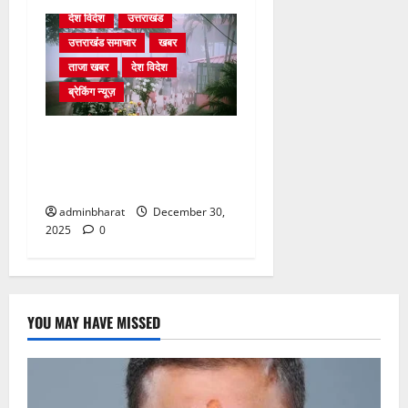
देश विदेश
उत्तराखंड
उत्तराखंड समाचार
खबर
ताजा खबर
देश विदेश
ब्रेकिंग न्यूज़
घने कोहरे से हवाई यातायात
प्रभावित, दून एयरपोर्ट नहीं पहुंची
कई फ्लाइटें
adminbharat
December 30,
2025
0
YOU MAY HAVE MISSED