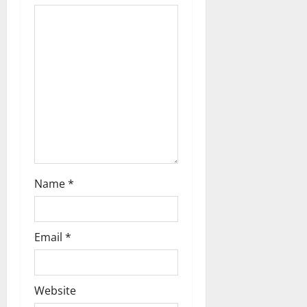
i
o
n
Name
*
Email
*
Website