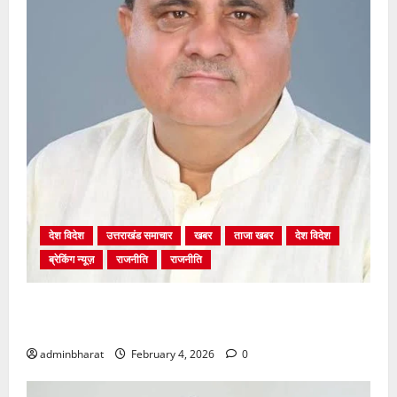
देश विदेश
उत्तराखंड समाचार
खबर
ताजा खबर
देश विदेश
ब्रेकिंग न्यूज़
राजनीति
राजनीति
अंकिता प्रकरण मे सीबीआई जांच शुरू होने से कांग्रेस हुई
बेनकाब: भट्ट
adminbharat
February 4, 2026
0