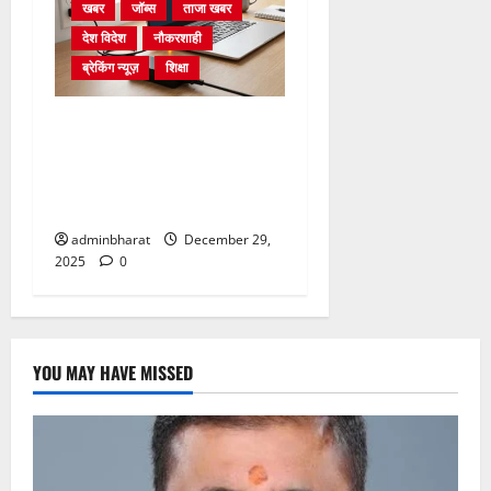
खबर
जॉब्स
ताजा खबर
देश विदेश
नौकरशाही
ब्रेकिंग न्यूज़
शिक्षा
संसाधनों की नहीं होगी कमी…
पटवारी, लेखपालों को लैपटॉप के
साथ सीयूजी नंबर, डाटा पैक भी
मिलेगा
adminbharat
December 29,
2025
0
YOU MAY HAVE MISSED