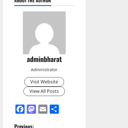
ABOUT THE AUTHOR
adminbharat
Administrator
Visit Website
View All Posts
Facebook
Mastodon
Email
Share
P
Previous: