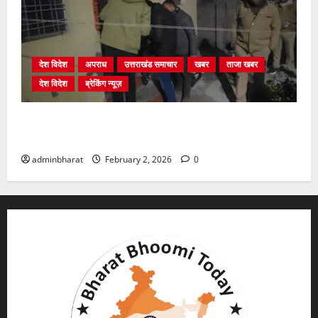
देश विदेश
अपराध
उत्तराखंड समाचार
खबर
ताजा खबर
देश विदेश
ब्रेकिंग न्यूज़
युवक ने दरवाजा खटखटाया और तलाकशुदा महिला को मार दी
गोली, माैत
adminbharat
February 2, 2026
0