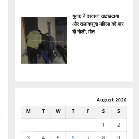
युवक ने दरवाजा खटखटाया
और तलाकशुदा महिला को मार
दी गोली, माैत
August 2026
M
T
W
T
F
S
S
1
2
3
4
5
6
7
8
9