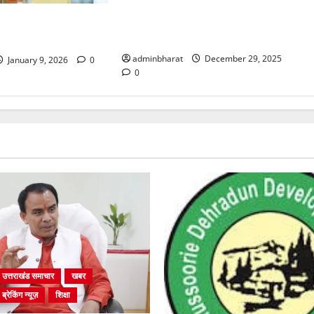
संसाधनों की नहीं होगी कमी…पटवारी,
लेखपालों को लैपटॉप के साथ सीयूजी
शिक्षा मंत्री धर्मेन्द्र
नंबर, डाटा पैक भी मिलेगा
लाकात
adminbharat
December 29, 2025
January 9, 2026
0
0
उत्तराखंड समाचार
खबर
ब्रेकिंग न्यूज़
शिक्षा