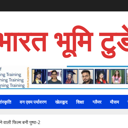
भारत भूमि टुड
संस्कृति
वन एवम पर्यावरण
खेलकूद
शिक्षा
ग्लैमर
मौसम
वाली फिल्म बनी पुष्पा-2