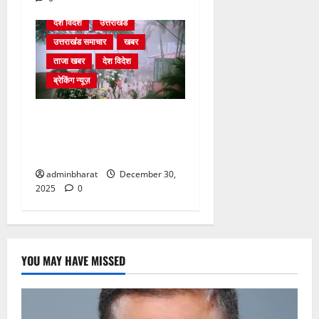
देश विदेश
उत्तराखंड
उत्तराखंड समाचार
खबर
ताजा खबर
देश विदेश
ब्रेकिंग न्यूज़
घने कोहरे से हवाई यातायात
प्रभावित, दून एयरपोर्ट नहीं पहुंची
कई फ्लाइटें
adminbharat
December 30,
2025
0
YOU MAY HAVE MISSED