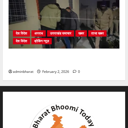
देश विदेश
अपराध
उत्तराखंड समाचार
खबर
ताजा खबर
देश विदेश
ब्रेकिंग न्यूज़
युवक ने दरवाजा खटखटाया और तलाकशुदा महिला को मार दी
गोली, माैत
adminbharat
February 2, 2026
0