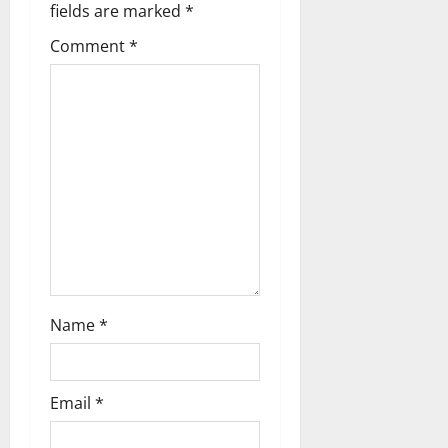
fields are marked
*
t
Comment
*
i
o
n
Name
*
Email
*