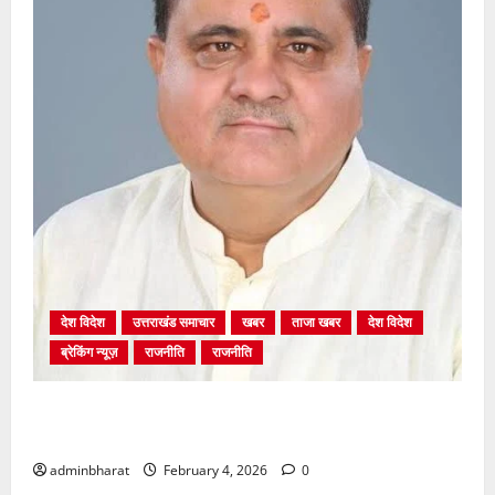
देश विदेश
उत्तराखंड समाचार
खबर
ताजा खबर
देश विदेश
ब्रेकिंग न्यूज़
राजनीति
राजनीति
अंकिता प्रकरण मे सीबीआई जांच शुरू होने से कांग्रेस हुई
बेनकाब: भट्ट
adminbharat
February 4, 2026
0