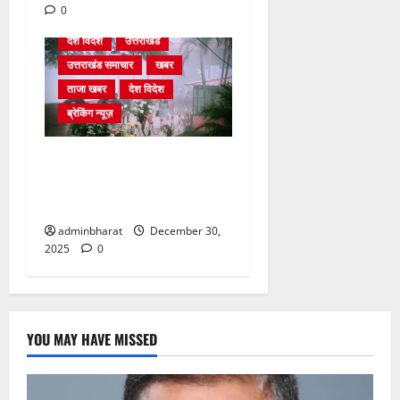
0
देश विदेश
उत्तराखंड
उत्तराखंड समाचार
खबर
ताजा खबर
देश विदेश
ब्रेकिंग न्यूज़
घने कोहरे से हवाई यातायात
प्रभावित, दून एयरपोर्ट नहीं पहुंची
कई फ्लाइटें
adminbharat
December 30,
2025
0
YOU MAY HAVE MISSED