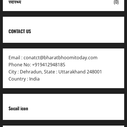
स्वास्थ्य
(0)
CONTACT US
Email :
conatct@bharatbhoomitoday.com
Phone No:
+919412948185
City : Dehradun
,
State : Uttarakhand
248001
Country : India
Socail icon