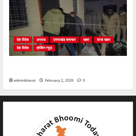
देश विदेश
अपराध
उत्तराखंड समाचार
खबर
ताजा खबर
देश विदेश
ब्रेकिंग न्यूज़
युवक ने दरवाजा खटखटाया और तलाकशुदा महिला को मार दी
गोली, माैत
adminbharat
February 2, 2026
0