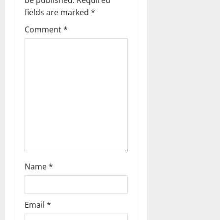
a
be published.
Required
fields are marked
*
t
Comment
*
i
o
n
Name
*
Email
*