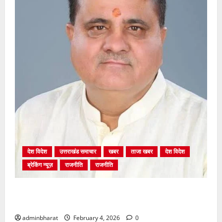
देश विदेश
उत्तराखंड समाचार
खबर
ताजा खबर
देश विदेश
ब्रेकिंग न्यूज़
राजनीति
राजनीति
अंकिता प्रकरण मे सीबीआई जांच शुरू होने से कांग्रेस हुई
बेनकाब: भट्ट
adminbharat
February 4, 2026
0