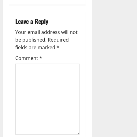
v
i
Leave a Reply
g
Your email address will not
a
be published.
Required
fields are marked
*
t
Comment
*
i
o
n