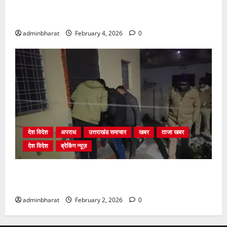
प्राधिकरण क्षेत्रान्तर्गत विभिन्न क्षेत्रों में अवैध बहुमंजिला
निर्माणों पर प्राधिकरण की सख़्त कार्रवाई
adminbharat
February 4, 2026
0
देश विदेश
अपराध
उत्तराखंड समाचार
खबर
ताजा खबर
देश विदेश
ब्रेकिंग न्यूज़
युवक ने दरवाजा खटखटाया और तलाकशुदा महिला को मार दी
गोली, माैत
adminbharat
February 2, 2026
0