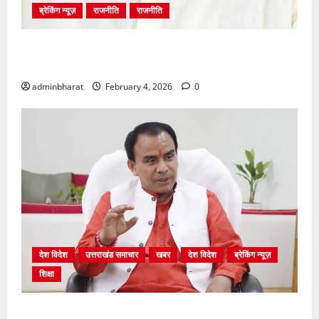
ब्रेकिंग न्यूज़
राजनीति
राजनीति
अंकिता प्रकरण मे सीबीआई जांच शुरू होने से कांग्रेस हुई
बेनकाब: भट्ट
adminbharat
February 4, 2026
0
देश विदेश
उत्तराखंड समाचार
खबर
देश विदेश
ब्रेकिंग न्यूज़
शिक्षा
शिक्षा विभाग में चतुर्थ श्रेणी के 2364 पदों पर भर्ती प्रक्रिया