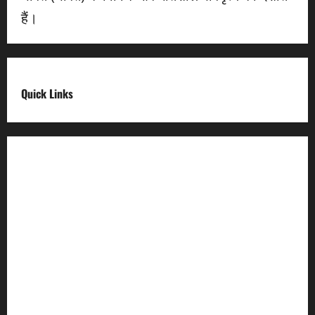
हैं।
Quick Links
Digital India
Make in india
Uttarakhand My Government
Uttarakhand Open Data
Compliances