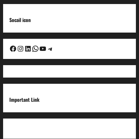
Socail icon
Facebook
Instagram
LinkedIn
WhatsApp
YouTube
Telegram
Important Link
Privacy Policy