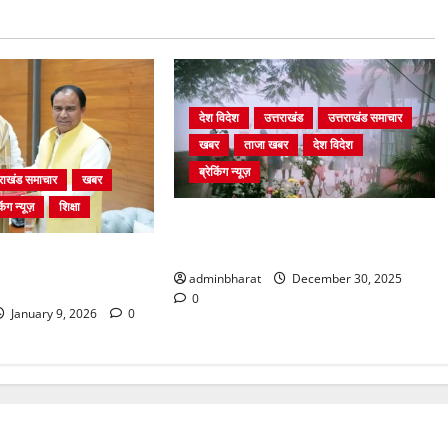
देश विदेश
उत्तराखंड
उत्तराखंड समाचार
खबर
ताजा खबर
देश विदेश
ब्रेकिंग न्यूज़
तराखंड समाचार
खबर
िंग न्यूज़
शिक्षा
घने कोहरे से हवाई यातायात प्रभावित, दून
एयरपोर्ट नहीं पहुंची कई फ्लाइटें
शिक्षा मंत्री धर्मेन्द्र
adminbharat
December 30, 2025
लाकात
0
January 9, 2026
0