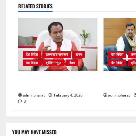
RELATED STORIES
देश विदेश
उत्तराखंड समाचार
खबर
देश विदेश
उत्
देश विदेश
ब्रेकिंग न्यूज़
शिक्षा
देश विदेश
ब्रेक
शिक्षा विभाग में चतुर्थ श्रेणी के 2364 पदों
दिल्ली में केन्द्रीय 
पर भर्ती प्रक्रिया शुरू
प्रधान से की मु
adminbharat
February 4, 2026
adminbharat
0
YOU MAY HAVE MISSED