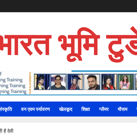
भारत भूमि टुड
संस्कृति
वन एवम पर्यावरण
खेलकूद
शिक्षा
ग्लैमर
मौसम
 है देवी