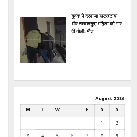
युवक ने दरवाजा खटखटाया
और तलाकशुदा महिला को मार
दी गोली, माैत
August 2026
M
T
W
T
F
S
S
1
2
3
4
5
6
7
8
9