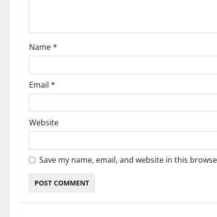
i
o
Name
*
n
Email
*
Website
Save my name, email, and website in this browse