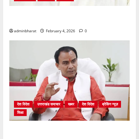
अंकिता प्रकरण मे सीबीआई जांच शुरू होने से कांग्रेस हुई
बेनकाब: भट्ट
adminbharat
February 4, 2026
0
देश विदेश
उत्तराखंड समाचार
खबर
देश विदेश
ब्रेकिंग न्यूज़
शिक्षा
शिक्षा विभाग में चतुर्थ श्रेणी के 2364 पदों पर भर्ती प्रक्रिया
शुरू