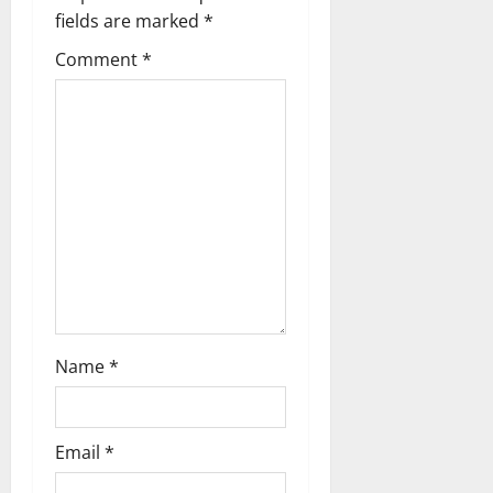
t
fields are marked
*
i
Comment
*
o
n
Name
*
Email
*