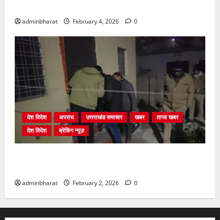
निर्माणों पर प्राधिकरण की सख़्त कार्रवाई
adminbharat
February 4, 2026
0
देश विदेश
अपराध
उत्तराखंड समाचार
खबर
ताजा खबर
देश विदेश
ब्रेकिंग न्यूज़
युवक ने दरवाजा खटखटाया और तलाकशुदा महिला को मार दी
गोली, माैत
adminbharat
February 2, 2026
0