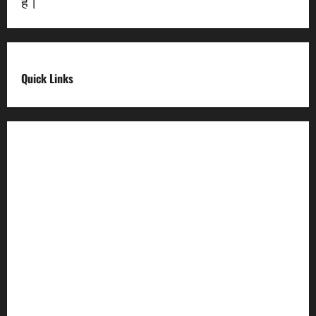
हैं।
Quick Links
Digital India
Make in india
Uttarakhand My Government
Uttarakhand Open Data
Compliances
egazette