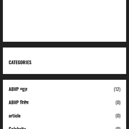
Kumaon Mandal Vikas Nigam
Uttarakhand Tourism
CATEGORIES
ABVP न्यूज़
(12)
ABVP विशेष
(0)
article
(0)
Celebrity
(0)