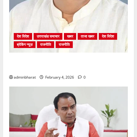
देश विदेश
उत्तराखंड समाचार
खबर
ताजा खबर
देश विदेश
ब्रेकिंग न्यूज़
राजनीति
राजनीति
अंकिता प्रकरण मे सीबीआई जांच शुरू होने से कांग्रेस हुई
बेनकाब: भट्ट
adminbharat
February 4, 2026
0