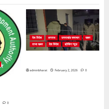
देश विदेश
अपराध
उत्तराखंड समाचार
खबर
ताजा खबर
देश विदेश
ब्रेकिंग न्यूज़
युवक ने दरवाजा खटखटाया और तलाकशुदा
महिला को मार दी गोली, माैत
adminbharat
February 2, 2026
0
्रों में अवैध
की सख़्त
6
0