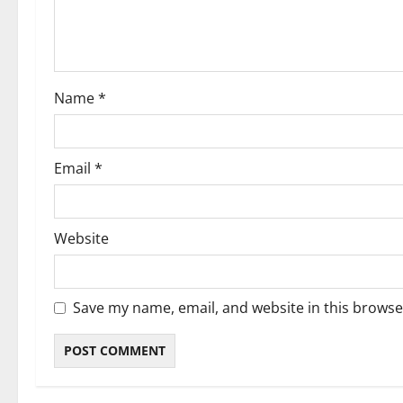
t
i
o
Name
*
n
Email
*
Website
Save my name, email, and website in this browse