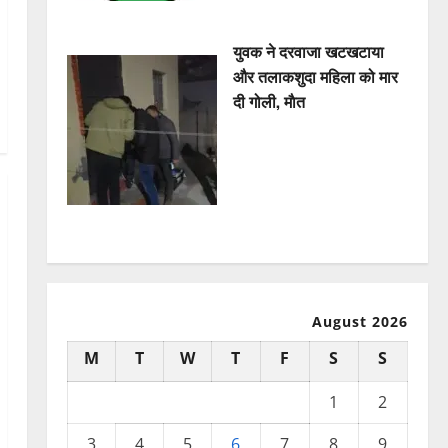
युवक ने दरवाजा खटखटाया
और तलाकशुदा महिला को मार
दी गोली, माैत
August 2026
M
T
W
T
F
S
S
1
2
3
4
5
6
7
8
9