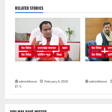
RELATED STORIES
देश विदेश
उत्तराखंड समाचार
खबर
देश विदेश
उत्
देश विदेश
ब्रेकिंग न्यूज़
शिक्षा
देश विदेश
ब्रेक
शिक्षा विभाग में चतुर्थ श्रेणी के 2364 पदों
दिल्ली में केन्द्रीय 
पर भर्ती प्रक्रिया शुरू
प्रधान से की मु
adminbharat
February 4, 2026
adminbharat
0
YOU MAY HAVE MISSED