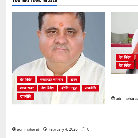
देश विदेश
देश विदेश
देश विदेश
उत्तराखंड समाचार
खबर
शिक्षा विभाग म
ताजा खबर
देश विदेश
ब्रेकिंग न्यूज़
राजनीति
भर्ती प्रक्रिया
राजनीति
adminbharat
अंकिता प्रकरण मे सीबीआई जांच शुरू होने से
कांग्रेस हुई बेनकाब: भट्ट
adminbharat
February 4, 2026
0