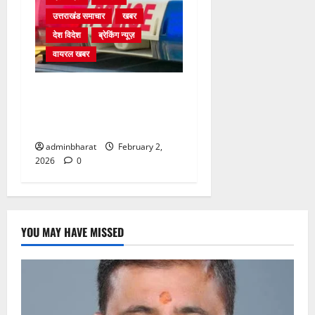
उत्तराखंड समाचार
खबर
देश विदेश
ब्रेकिंग न्यूज़
वायरल खबर
आर्मी के ऑफिसर्स मेस में सेंध,
खिड़की तोड़कर घुसे चोर, चांदी के
बर्तन चोरी
adminbharat
February 2,
2026
0
YOU MAY HAVE MISSED