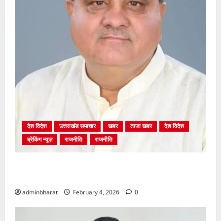
देश विदेश
उत्तराखंड समाचार
खबर
ताजा खबर
देश विदेश
ब्रेकिंग न्यूज़
राजनीति
राजनीति
अंकिता प्रकरण मे सीबीआई जांच शुरू होने से कांग्रेस हुई
बेनकाब: भट्ट
adminbharat
February 4, 2026
0