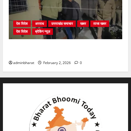
देश विदेश
अपराध
उत्तराखंड समाचार
खबर
ताजा खबर
देश विदेश
ब्रेकिंग न्यूज़
युवक ने दरवाजा खटखटाया और तलाकशुदा महिला को मार दी
गोली, माैत
adminbharat
February 2, 2026
0