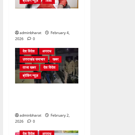
ब्रेकिंग न्यूज़
शिक्षा
शिक्षा विभाग में चतुर्थ श्रेणी के
2364 पदों पर भर्ती प्रक्रिया शुरू
adminbharat
February 4,
2026
0
देश विदेश
अपराध
उत्तराखंड समाचार
खबर
ताजा खबर
देश विदेश
ब्रेकिंग न्यूज़
युवक ने दरवाजा खटखटाया और
तलाकशुदा महिला को मार दी
गोली, माैत
adminbharat
February 2,
2026
0
देश विदेश
अपराध