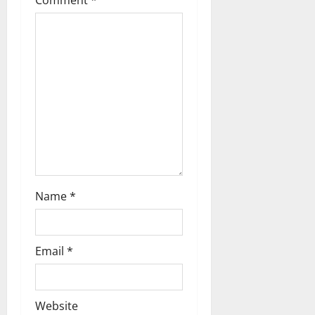
t
Comment
*
i
o
n
Name
*
Email
*
Website