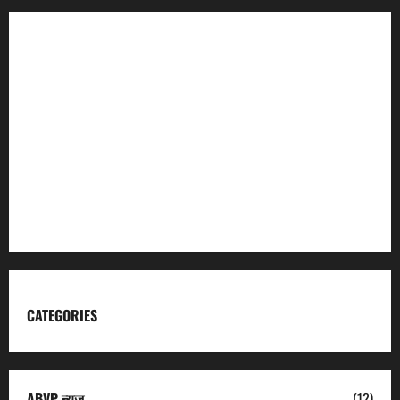
Incredible India
Char Dham
Garhwal Mandal Vikas Nigam
Kumaon Mandal Vikas Nigam
Uttarakhand Tourism
CATEGORIES
ABVP न्यूज़
(12)