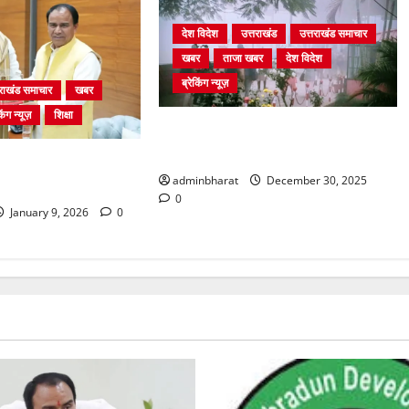
देश विदेश
उत्तराखंड
उत्तराखंड समाचार
खबर
ताजा खबर
देश विदेश
ब्रेकिंग न्यूज़
तराखंड समाचार
खबर
िंग न्यूज़
शिक्षा
घने कोहरे से हवाई यातायात प्रभावित, दून
एयरपोर्ट नहीं पहुंची कई फ्लाइटें
शिक्षा मंत्री धर्मेन्द्र
adminbharat
December 30, 2025
लाकात
0
January 9, 2026
0