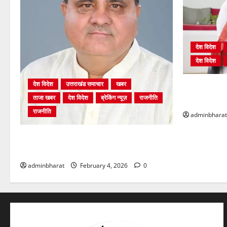
देश विदेश
देश विदेश
देश विदेश
उत्तराखंड समाचार
खबर
शिक्षा विभाग म
ताजा खबर
देश विदेश
ब्रेकिंग न्यूज़
राजनीति
भर्ती प्रक्रिया
राजनीति
adminbharat
अंकिता प्रकरण मे सीबीआई जांच शुरू होने से
कांग्रेस हुई बेनकाब: भट्ट
adminbharat
February 4, 2026
0