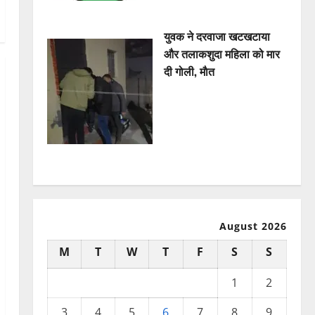
युवक ने दरवाजा खटखटाया
और तलाकशुदा महिला को मार
दी गोली, माैत
August 2026
M
T
W
T
F
S
S
1
2
3
4
5
6
7
8
9