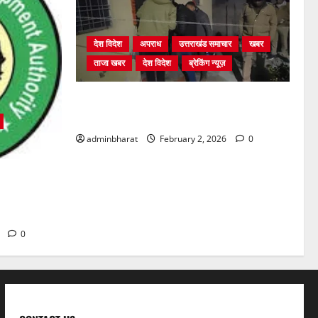
देश विदेश
अपराध
उत्तराखंड समाचार
खबर
ताजा खबर
देश विदेश
ब्रेकिंग न्यूज़
युवक ने दरवाजा खटखटाया और तलाकशुदा
महिला को मार दी गोली, माैत
adminbharat
February 2, 2026
0
्रों में अवैध
की सख़्त
6
0