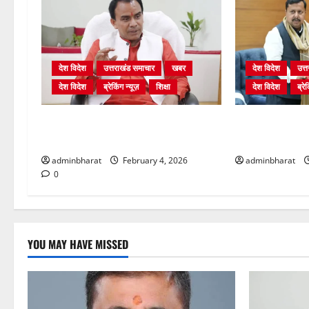
देश विदेश
उत्तराखंड समाचार
खबर
देश विदेश
उत्
देश विदेश
ब्रेकिंग न्यूज़
शिक्षा
देश विदेश
ब्रेक
शिक्षा विभाग में चतुर्थ श्रेणी के 2364 पदों
दिल्ली में केन्द्रीय 
पर भर्ती प्रक्रिया शुरू
प्रधान से की मु
adminbharat
February 4, 2026
adminbharat
0
YOU MAY HAVE MISSED