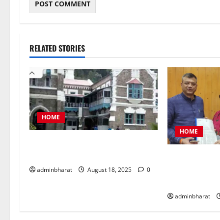
RELATED STORIES
HOME
HOME
नैनीताल जिला पंचायत अध्यक्ष चुनाव को
लेकर हाईकोर्ट की कड़ी फटकार
महिला कांग्रेस 
समस्याओं को लेक
adminbharat
August 18, 2025
0
ज्ञापन
adminbharat