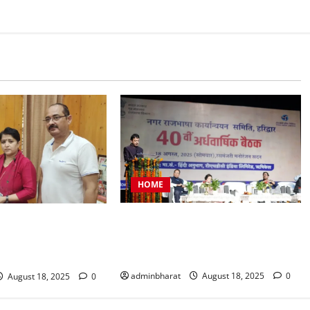
HOME
टीएचडीसी इंडिया में आयोजित हुई देश की
प्रतिनिधिमंडल शहर की
बड़ी नराकासो में से एक नराकास हरिद्वार
र मेयर से मिला, सौंपा
की अर्धवार्षिक बैठक
adminbharat
August 18, 2025
0
August 18, 2025
0