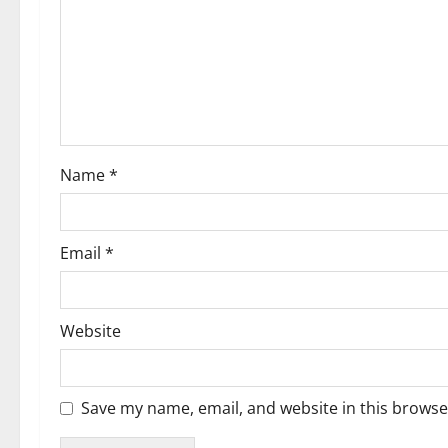
a
t
i
o
Name
*
n
Email
*
Website
Save my name, email, and website in this browse