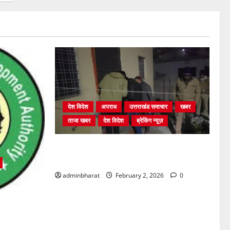
देश विदेश
अपराध
उत्तराखंड समाचार
खबर
ताजा खबर
देश विदेश
ब्रेकिंग न्यूज़
युवक ने दरवाजा खटखटाया और तलाकशुदा
महिला को मार दी गोली, माैत
adminbharat
February 2, 2026
0
्रों में अवैध
की सख़्त