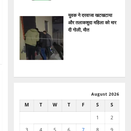
युवक ने दरवाजा खटखटाया
और तलाकशुदा महिला को मार
दी गोली, माैत
August 2026
M
T
W
T
F
S
S
1
2
3
4
5
6
7
8
9