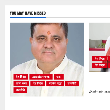
YOU MAY HAVE MISSED
देश विदेश
देश विदेश
देश विदेश
उत्तराखंड समाचार
खबर
शिक्षा विभाग म
ताजा खबर
देश विदेश
ब्रेकिंग न्यूज़
राजनीति
भर्ती प्रक्रिया
राजनीति
adminbharat
अंकिता प्रकरण मे सीबीआई जांच शुरू होने से
कांग्रेस हुई बेनकाब: भट्ट