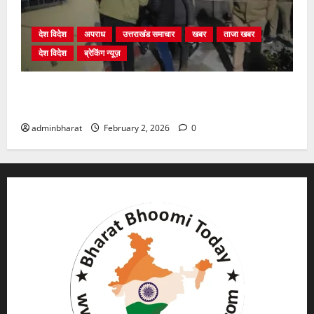
देश विदेश
अपराध
उत्तराखंड समाचार
खबर
ताजा खबर
देश विदेश
ब्रेकिंग न्यूज़
युवक ने दरवाजा खटखटाया और तलाकशुदा महिला को मार दी
गोली, माैत
adminbharat
February 2, 2026
0