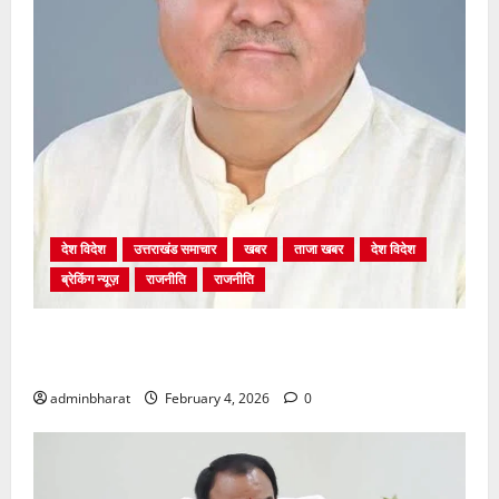
देश विदेश
उत्तराखंड समाचार
खबर
ताजा खबर
देश विदेश
ब्रेकिंग न्यूज़
राजनीति
राजनीति
अंकिता प्रकरण मे सीबीआई जांच शुरू होने से कांग्रेस हुई
बेनकाब: भट्ट
adminbharat
February 4, 2026
0