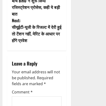
बीच BHU ने शुरू किया
s
रजिस्ट्रेशन प्रोसेस, कही ये बड़ी
बात
t
Next:
n
सीयूईटी-यूजी के रिजल्ट में देरी हुई
तो टेंशन नहीं, मेरिट के आधार पर
a
होंगे प्रवेश
v
i
Leave a Reply
g
Your email address will not
a
be published.
Required
fields are marked
*
t
Comment
*
i