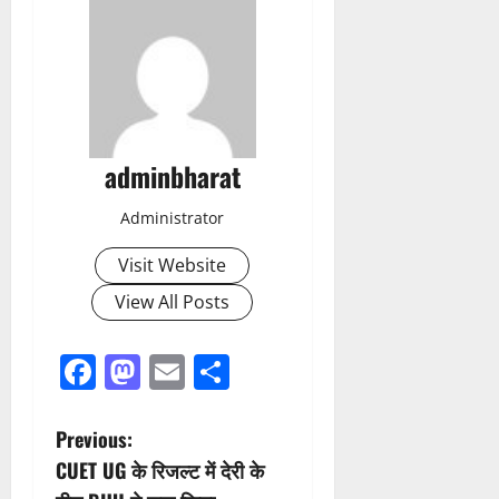
adminbharat
Administrator
Visit Website
View All Posts
Facebook
Mastodon
Email
Share
P
Previous:
CUET UG के रिजल्ट में देरी के
o