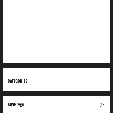
Incredible India
Char Dham
Garhwal Mandal Vikas Nigam
Kumaon Mandal Vikas Nigam
Uttarakhand Tourism
CATEGORIES
ABVP न्यूज़
(12)