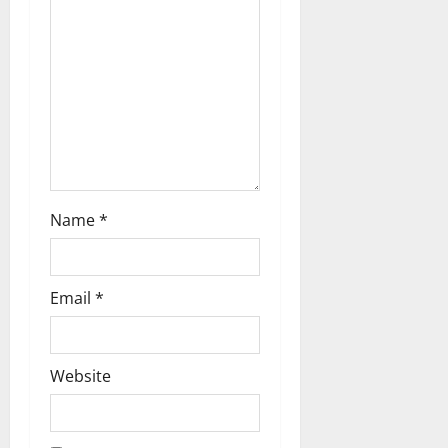
o
n
Name
*
Email
*
Website