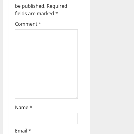
g
be published.
Required
a
fields are marked
*
t
Comment
*
i
o
n
Name
*
Email
*