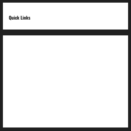
Quick Links
Digital India
Make in india
Uttarakhand My Government
Uttarakhand Open Data
Compliances
egazette