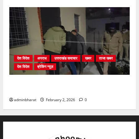
देश विदेश
अपराध
उत्तराखंड समाचार
खबर
ताजा खबर
देश विदेश
ब्रेकिंग न्यूज़
युवक ने दरवाजा खटखटाया और तलाकशुदा महिला को मार दी
गोली, माैत
adminbharat
February 2, 2026
0