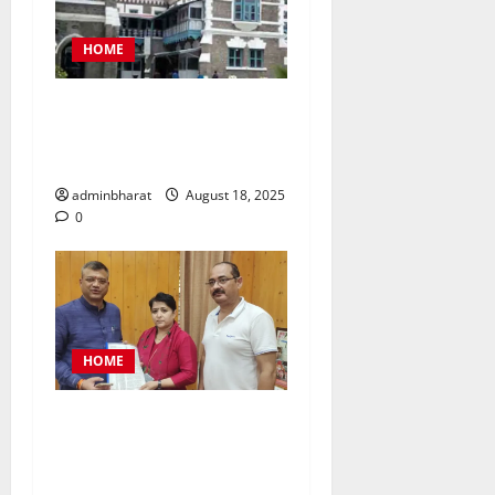
HOME
नैनीताल जिला पंचायत अध्यक्ष
चुनाव को लेकर हाईकोर्ट की कड़ी
फटकार
adminbharat
August 18, 2025
0
HOME
महिला कांग्रेस प्रतिनिधिमंडल
शहर की समस्याओं को लेकर मेयर
से मिला, सौंपा ज्ञापन