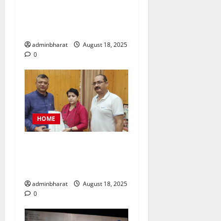
नैनीताल जिला पंचायत अध्यक्ष
चुनाव को लेकर हाईकोर्ट की कड़ी
फटकार
adminbharat
August 18, 2025
0
HOME
महिला कांग्रेस प्रतिनिधिमंडल
शहर की समस्याओं को लेकर मेयर
से मिला, सौंपा ज्ञापन
adminbharat
August 18, 2025
0