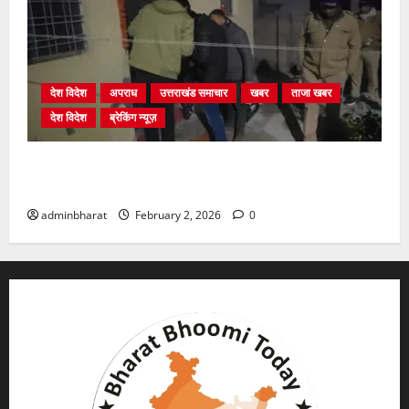
देश विदेश
अपराध
उत्तराखंड समाचार
खबर
ताजा खबर
देश विदेश
ब्रेकिंग न्यूज़
युवक ने दरवाजा खटखटाया और तलाकशुदा महिला को मार दी
गोली, माैत
adminbharat
February 2, 2026
0