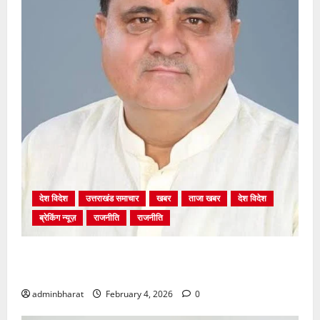
देश विदेश
उत्तराखंड समाचार
खबर
ताजा खबर
देश विदेश
ब्रेकिंग न्यूज़
राजनीति
राजनीति
अंकिता प्रकरण मे सीबीआई जांच शुरू होने से कांग्रेस हुई
बेनकाब: भट्ट
adminbharat
February 4, 2026
0