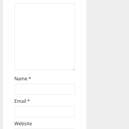
t
i
o
n
Name
*
Email
*
Website