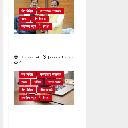
देश विदेश
उत्तराखंड समाचार
खबर
देश विदेश
ब्रेकिंग न्यूज़
शिक्षा
दिल्ली में केन्द्रीय शिक्षा मंत्री
धर्मेन्द्र प्रधान से की मुलाकात
adminbharat
January 9, 2026
0
देश विदेश
उत्तराखंड समाचार
खबर
जॉब्स
ताजा खबर
देश विदेश
नौकरशाही
ब्रेकिंग न्यूज़
शिक्षा
संसाधनों की नहीं होगी कमी…
पटवारी, लेखपालों को लैपटॉप के
साथ सीयूजी नंबर, डाटा पैक भी