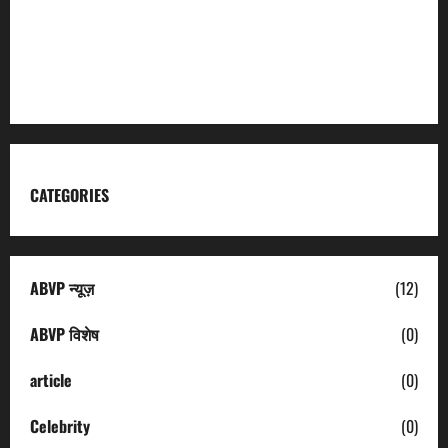
Kumaon Mandal Vikas Nigam
Uttarakhand Tourism
CATEGORIES
ABVP न्यूज़
(12)
ABVP विशेष
(0)
article
(0)
Celebrity
(0)