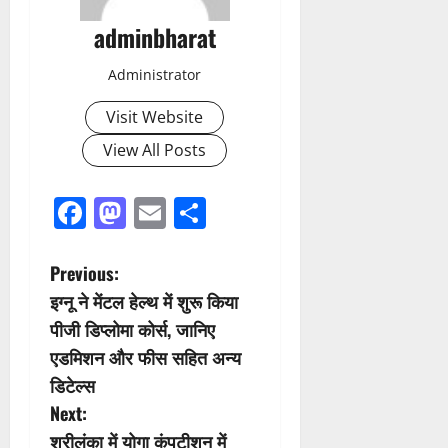
adminbharat
Administrator
Visit Website
View All Posts
Facebook
Mastodon
Email
Share
P
Previous:
इग्नू ने मेंटल हेल्थ में शुरू किया
o
पीजी डिप्लोमा कोर्स, जानिए
s
एडमिशन और फीस सहित अन्य
डिटेल्स
t
Next:
n
श्रीलंका में योगा कंपटीशन में