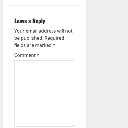
v
i
Leave a Reply
g
Your email address will not
a
be published.
Required
fields are marked
*
t
Comment
*
i
o
n