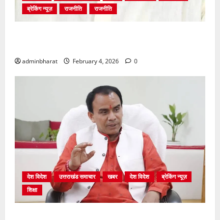
ब्रेकिंग न्यूज़
राजनीति
राजनीति
अंकिता प्रकरण मे सीबीआई जांच शुरू होने से कांग्रेस हुई
बेनकाब: भट्ट
adminbharat
February 4, 2026
0
देश विदेश
उत्तराखंड समाचार
खबर
देश विदेश
ब्रेकिंग न्यूज़
शिक्षा
शिक्षा विभाग में चतुर्थ श्रेणी के 2364 पदों पर भर्ती प्रक्रिया