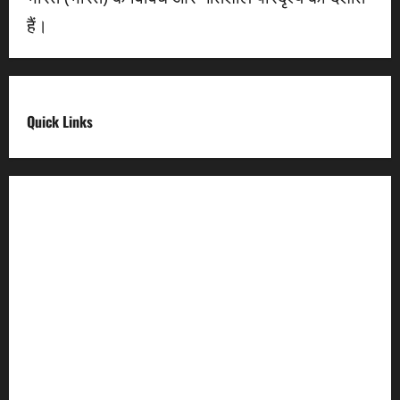
हैं।
Quick Links
Digital India
Make in india
Uttarakhand My Government
Uttarakhand Open Data
Compliances