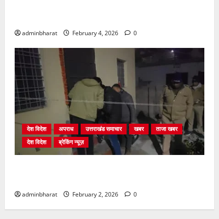
प्राधिकरण क्षेत्रान्तर्गत विभिन्न क्षेत्रों में अवैध बहुमंजिला
निर्माणों पर प्राधिकरण की सख़्त कार्रवाई
adminbharat
February 4, 2026
0
देश विदेश
अपराध
उत्तराखंड समाचार
खबर
ताजा खबर
देश विदेश
ब्रेकिंग न्यूज़
युवक ने दरवाजा खटखटाया और तलाकशुदा महिला को मार दी
गोली, माैत
adminbharat
February 2, 2026
0